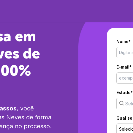
sa em
Nome*
ves
de
 100%
E-mail*
Estado*
passos
, você
das Neves
de forma
Qual se
rança no processo.
Seleci