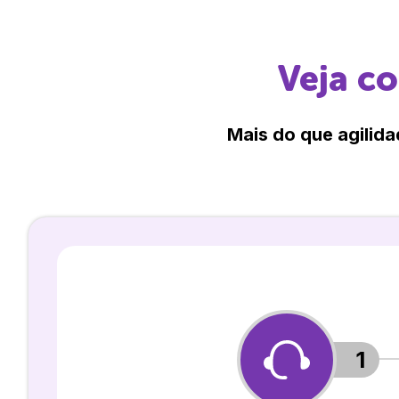
Veja c
Mais do que agilida
1