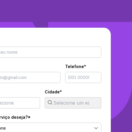
Telefone*
Cidade*
rviço deseja?*
one