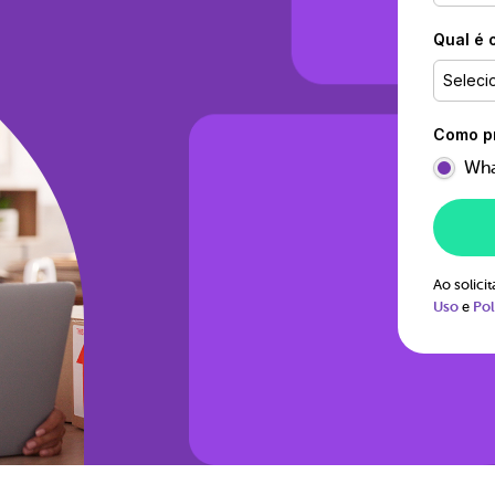
Qual é 
Seleci
Como pr
Wha
Ao solic
Uso
e
Pol