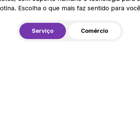
rotina. Escolha o que mais faz sentido para você
Serviço
Comércio
R$ 562,00
450,00
R$
/mês
20% de desconto