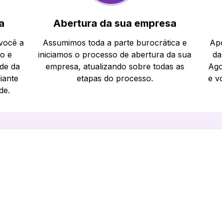
a
Abertura da sua empresa
 você a
Assumimos toda a parte burocrática e
Apó
io e
iniciamos o processo de abertura da sua
da
ade da
empresa, atualizando sobre todas as
Ago
iante
etapas do processo.
e v
de.