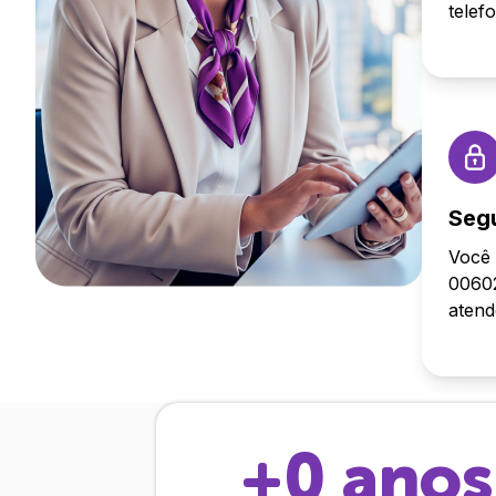
telef
Seg
Você 
00602
aten
+
0
anos