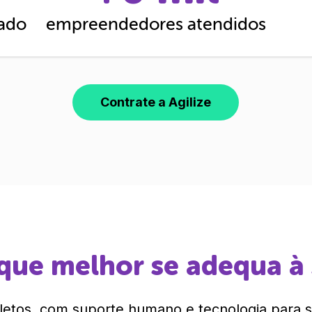
cado
empreendedores atendidos
Contrate a Agilize
que melhor se adequa à
etos, com suporte humano e tecnologia para si