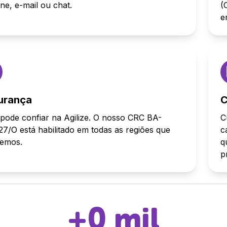
one, e-mail ou chat.
(
e
urança
C
pode confiar na Agilize. O nosso CRC BA-
C
7/O está habilitado em todas as regiões que
c
demos.
q
p
+
0
mil