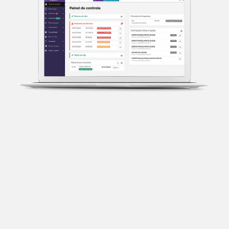
Transparência fiscal
Entenda cada imposto com base no CNAE e no
faturamento da sua empresa.
Conciliação bancária
Categorize suas transações e facilite sua
organização e declaração do IR.