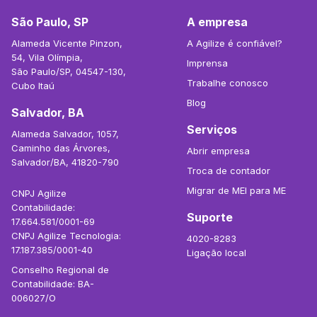
São Paulo, SP
A empresa
Alameda Vicente Pinzon,
A Agilize é confiável?
54, Vila Olímpia,
Imprensa
São Paulo/SP, 04547-130,
Trabalhe conosco
Cubo Itaú
Blog
Salvador, BA
Serviços
Alameda Salvador, 1057,
Caminho das Árvores,
Abrir empresa
Salvador/BA, 41820-790
Troca de contador
Migrar de MEI para ME
CNPJ Agilize
Contabilidade:
Suporte
17.664.581/0001-69
CNPJ Agilize Tecnologia:
4020-8283
17.187.385/0001-40
Ligação local
Conselho Regional de
Contabilidade: BA-
006027/O