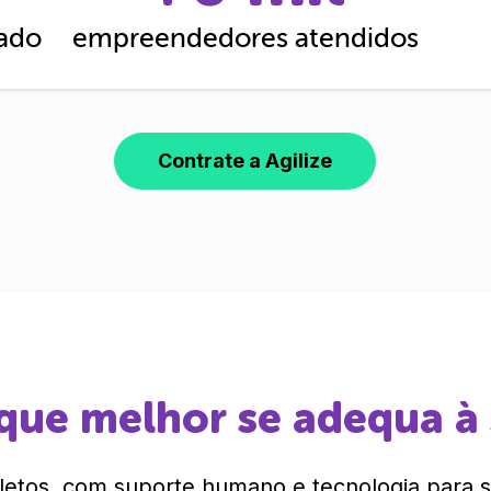
cado
empreendedores atendidos
Contrate a Agilize
que melhor se adequa à
etos, com suporte humano e tecnologia para si