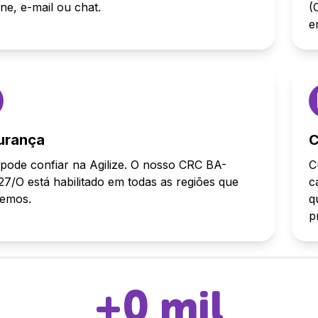
one, e-mail ou chat.
(
e
urança
C
pode confiar na Agilize. O nosso CRC BA-
C
7/O está habilitado em todas as regiões que
c
demos.
q
p
+
0
mil