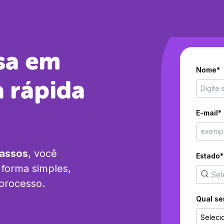
sa em
Nome*
 rápida
E-mail*
passos
, você
Estado*
forma simples,
 processo.
Qual se
Seleci