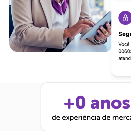
Seg
Você 
00602
aten
+
0
anos
de experiência de mer