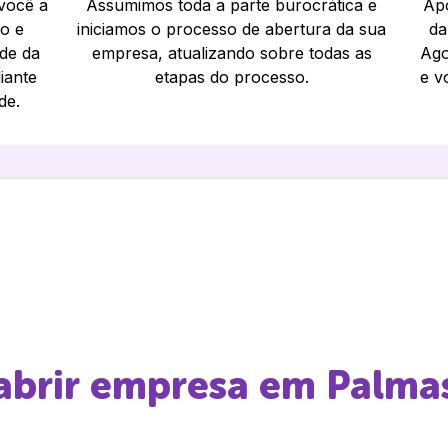
 você a
Assumimos toda a parte burocrática e
Apó
io e
iniciamos o processo de abertura da sua
da
ade da
empresa, atualizando sobre todas as
Ago
iante
etapas do processo.
e v
de.
 abrir empresa em
Palma