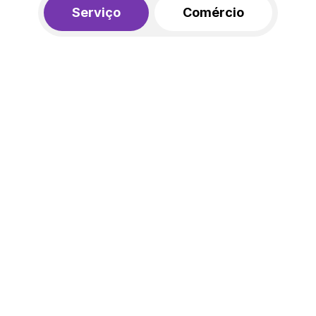
Serviço
Comércio
R$ 562,00
450,00
R$
/mês
20% de desconto