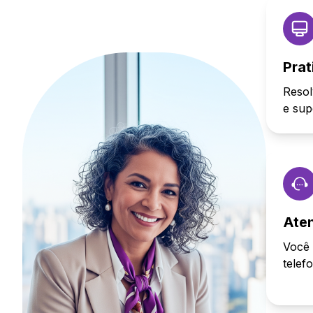
Prat
Resol
e sup
Ate
Você 
telef