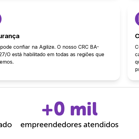
urança
C
pode confiar na Agilize. O nosso CRC BA-
C
7/O está habilitado em todas as regiões que
c
demos.
q
p
+
0
mil
cado
empreendedores atendidos