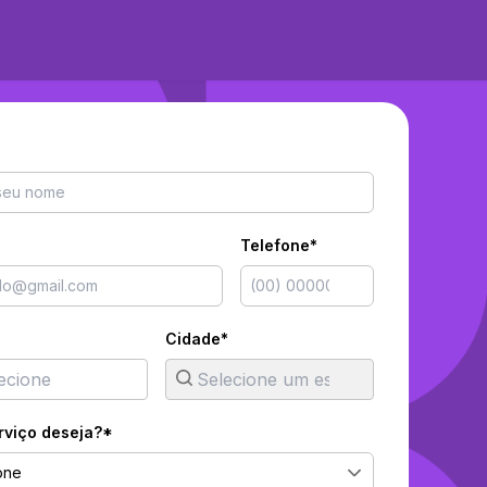
Telefone*
Cidade*
rviço deseja?*
one