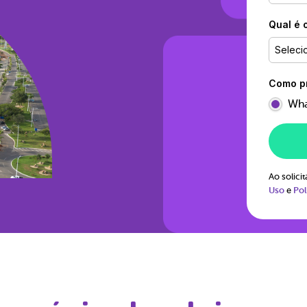
Qual é 
Seleci
Como pr
Wha
Ao solic
Uso
e
Pol