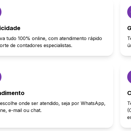
icidade
G
va tudo 100% online, com atendimento rápido
T
orte de contadores especialistas.
ú
ndimento
C
escolhe onde ser atendido, seja por WhatsApp,
T
one, e-mail ou chat.
(
e