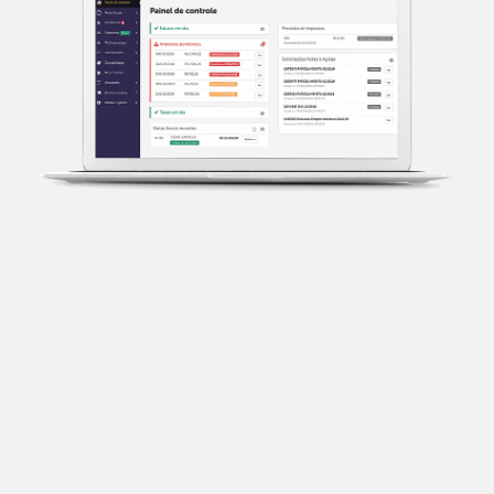
Transparência fiscal
Entenda cada imposto com base no CNAE e no
faturamento da sua empresa.
Conciliação bancária
Categorize suas transações e facilite sua
organização e declaração do IR.
Previsão de impostos