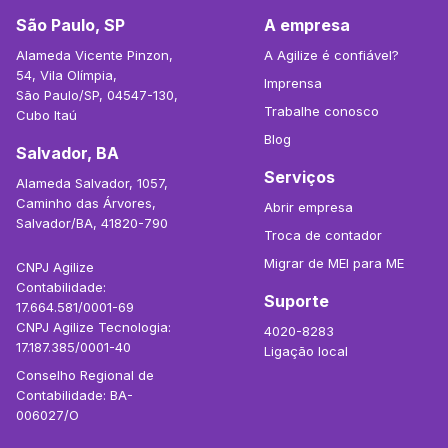
São Paulo, SP
A empresa
Alameda Vicente Pinzon,
A Agilize é confiável?
54, Vila Olímpia,
Imprensa
São Paulo/SP, 04547-130,
Trabalhe conosco
Cubo Itaú
Blog
Salvador, BA
Serviços
Alameda Salvador, 1057,
Caminho das Árvores,
Abrir empresa
Salvador/BA, 41820-790
Troca de contador
Migrar de MEI para ME
CNPJ Agilize
Contabilidade:
Suporte
17.664.581/0001-69
CNPJ Agilize Tecnologia:
4020-8283
17.187.385/0001-40
Ligação local
Conselho Regional de
Contabilidade: BA-
006027/O