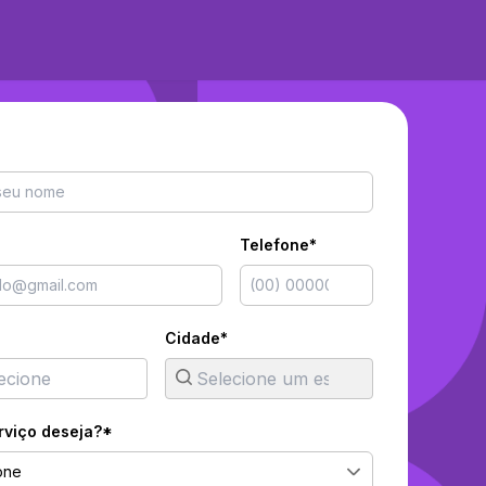
Telefone*
Cidade*
rviço deseja?*
one