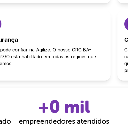
urança
C
pode confiar na Agilize. O nosso CRC BA-
C
7/O está habilitado em todas as regiões que
c
demos.
q
p
+
0
mil
cado
empreendedores atendidos