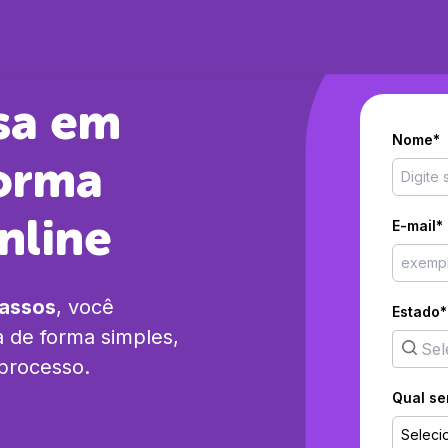
sa em
Nome*
orma
nline
E-mail*
passos
, você
Estado*
a
de forma simples,
 processo.
Qual se
Seleci