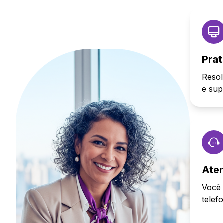
Prat
Resol
e sup
Ate
Você 
telef