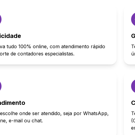
icidade
G
va tudo 100% online, com atendimento rápido
T
orte de contadores especialistas.
ú
ndimento
C
escolhe onde ser atendido, seja por WhatsApp,
T
one, e-mail ou chat.
(
e