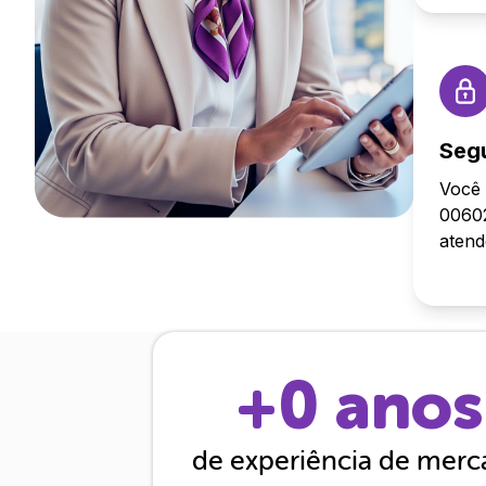
Seg
Você 
00602
aten
+
0
anos
de experiência de mer