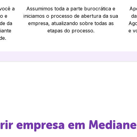
 você a
Assumimos toda a parte burocrática e
Apó
io e
iniciamos o processo de abertura da sua
da
ade da
empresa, atualizando sobre todas as
Ago
iante
etapas do processo.
e v
de.
brir empresa em
Mediane