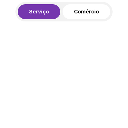
Serviço
Comércio
R$ 562,00
450,00
R$
/mês
20% de desconto