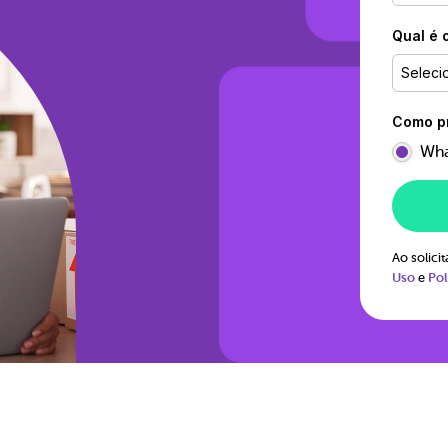
Qual é 
Seleci
Como pr
Wha
Ao solic
Uso
e
Pol