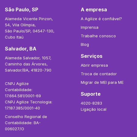
São Paulo, SP
A empresa
Alameda Vicente Pinzon,
A Agilize é confiável?
54, Vila Olímpia,
Imprensa
São Paulo/SP, 04547-130,
Trabalhe conosco
Cubo Itaú
Blog
Salvador, BA
Serviços
Alameda Salvador, 1057,
Caminho das Árvores,
Abrir empresa
Salvador/BA, 41820-790
Troca de contador
Migrar de MEI para ME
CNPJ Agilize
Contabilidade:
Suporte
17.664.581/0001-69
CNPJ Agilize Tecnologia:
4020-8283
17.187.385/0001-40
Ligação local
Conselho Regional de
Contabilidade: BA-
006027/O