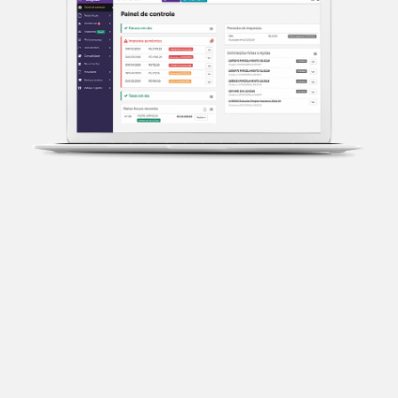
Transparência fiscal
Entenda cada imposto com base no CNAE e no
faturamento da sua empresa.
Conciliação bancária
Categorize suas transações e facilite sua
organização e declaração do IR.