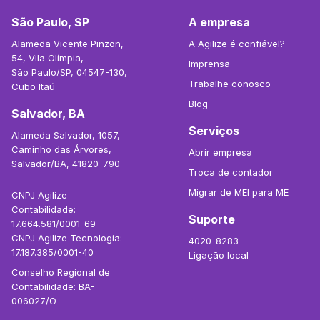
São Paulo, SP
A empresa
Alameda Vicente Pinzon,
A Agilize é confiável?
54, Vila Olímpia,
Imprensa
São Paulo/SP, 04547-130,
Trabalhe conosco
Cubo Itaú
Blog
Salvador, BA
Serviços
Alameda Salvador, 1057,
Caminho das Árvores,
Abrir empresa
Salvador/BA, 41820-790
Troca de contador
Migrar de MEI para ME
CNPJ Agilize
Contabilidade:
Suporte
17.664.581/0001-69
CNPJ Agilize Tecnologia:
4020-8283
17.187.385/0001-40
Ligação local
Conselho Regional de
Contabilidade: BA-
006027/O