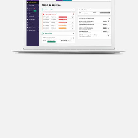
Transparência fiscal
Entenda cada imposto com base no CNAE e no
faturamento da sua empresa.
Conciliação bancária
Categorize suas transações e facilite sua
organização e declaração do IR.