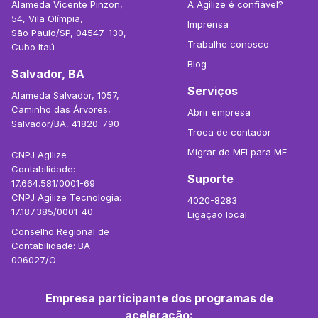
Alameda Vicente Pinzon,
A Agilize é confiável?
54, Vila Olímpia,
Imprensa
São Paulo/SP, 04547-130,
Trabalhe conosco
Cubo Itaú
Blog
Salvador, BA
Serviços
Alameda Salvador, 1057,
Caminho das Árvores,
Abrir empresa
Salvador/BA, 41820-790
Troca de contador
Migrar de MEI para ME
CNPJ Agilize
Contabilidade:
Suporte
17.664.581/0001-69
CNPJ Agilize Tecnologia:
4020-8283
17.187.385/0001-40
Ligação local
Conselho Regional de
Contabilidade: BA-
006027/O
Empresa participante dos programas de
aceleração: