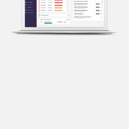
Transparência fiscal
Entenda cada imposto com base no CNAE e no
faturamento da sua empresa.
Conciliação bancária
Categorize suas transações e facilite sua
organização e declaração do IR.
Previsão de impostos
Saiba com antecedência quanto vai pagar para se
planejar melhor.