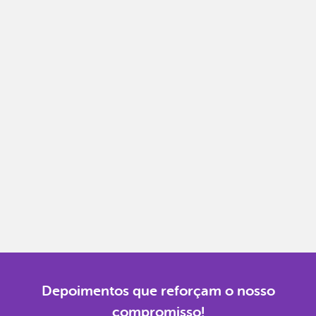
Notas fiscais
Emita, importe e cancele notas fiscais de maneira
mais prática.
Gestão completa
Controle financeiro, contábil e de RH em um só
lugar.
Notificações
Receba alertas para não perder prazos e manter
tudo em dia.
Depoimentos que reforçam o nosso
compromisso!