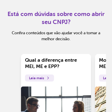
Está com dúvidas sobre como abrir
seu CNPJ?
Confira conteúdos que vão ajudar você a tomar a
melhor decisão.
Qual a diferença entre
Motiv
MEI, ME e EPP?
ME?
Leia mais
Leia 