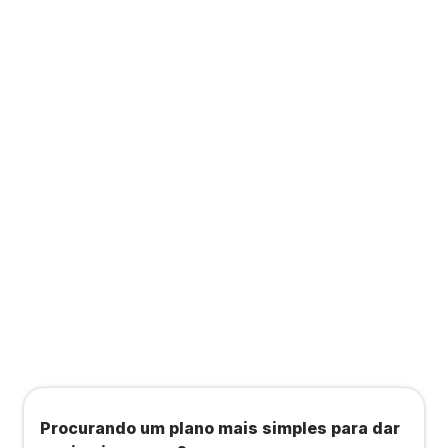
Contabilidade completa com acesso ao Wellhub
ou à Starbem, para você contratar planos de
saúde, bem-estar, academias e estúdios com
condições exclusivas.
Todos os benefícios do plano Unique, mais:
Agendamento de contas ou emissão de notas
fiscais: Até 100 operações por mês
Importação até 800 notas fiscais
Importação de extrato bancário: Até 3 contas
Procurando um plano mais simples para dar