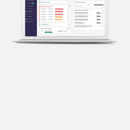
Transparência fiscal
Entenda cada imposto com base no CNAE e no
faturamento da sua empresa.
Conciliação bancária
Categorize suas transações e facilite sua
organização e declaração do IR.
Previsão de impostos