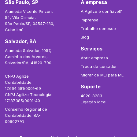
São Paulo, SP
A empresa
Alameda Vicente Pinzon,
A Agilize é confiável?
54, Vila Olímpia,
Imprensa
São Paulo/SP, 04547-130,
Trabalhe conosco
Cubo Itaú
Blog
Salvador, BA
Serviços
Alameda Salvador, 1057,
Caminho das Árvores,
Abrir empresa
Salvador/BA, 41820-790
Troca de contador
Migrar de MEI para ME
CNPJ Agilize
Contabilidade:
Suporte
17.664.581/0001-69
CNPJ Agilize Tecnologia:
4020-8283
17.187.385/0001-40
Ligação local
Conselho Regional de
Contabilidade: BA-
006027/O