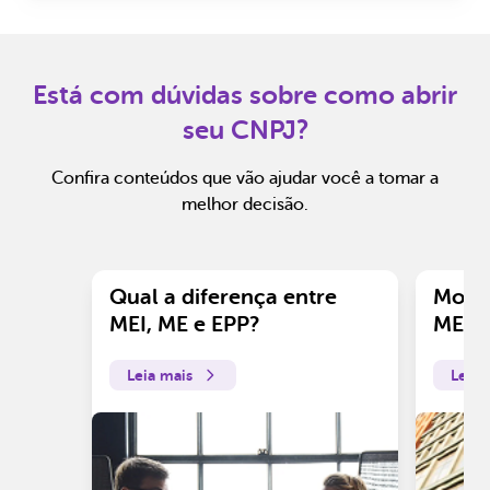
Está com dúvidas sobre como abrir
seu CNPJ?
Confira conteúdos que vão ajudar você a tomar a
melhor decisão.
Qual a diferença entre
Motiv
MEI, ME e EPP?
ME?
Leia mais
Leia 