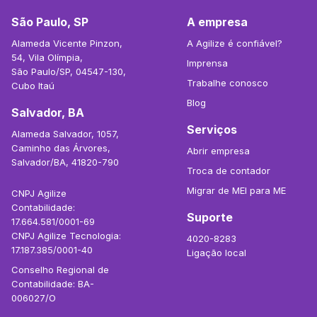
São Paulo, SP
A empresa
Alameda Vicente Pinzon,
A Agilize é confiável?
54, Vila Olímpia,
Imprensa
São Paulo/SP, 04547-130,
Trabalhe conosco
Cubo Itaú
Blog
Salvador, BA
Serviços
Alameda Salvador, 1057,
Caminho das Árvores,
Abrir empresa
Salvador/BA, 41820-790
Troca de contador
Migrar de MEI para ME
CNPJ Agilize
Contabilidade:
Suporte
17.664.581/0001-69
CNPJ Agilize Tecnologia:
4020-8283
17.187.385/0001-40
Ligação local
Conselho Regional de
Contabilidade: BA-
006027/O