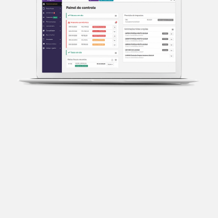
Transparência fiscal
Entenda cada imposto com base no CNAE e no
faturamento da sua empresa.
Conciliação bancária
Categorize suas transações e facilite sua
organização e declaração do IR.