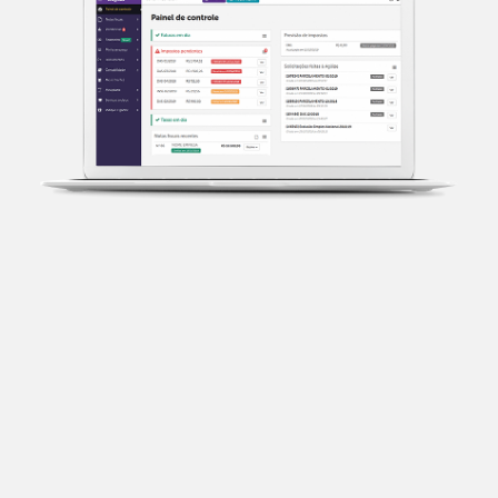
Transparência fiscal
Entenda cada imposto com base no CNAE e no
faturamento da sua empresa.
Conciliação bancária
Categorize suas transações e facilite sua
organização e declaração do IR.