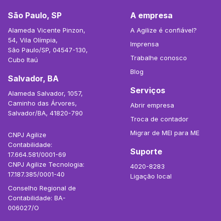
São Paulo, SP
A empresa
Alameda Vicente Pinzon,
A Agilize é confiável?
54, Vila Olímpia,
Imprensa
São Paulo/SP, 04547-130,
Trabalhe conosco
Cubo Itaú
Blog
Salvador, BA
Serviços
Alameda Salvador, 1057,
Caminho das Árvores,
Abrir empresa
Salvador/BA, 41820-790
Troca de contador
Migrar de MEI para ME
CNPJ Agilize
Contabilidade:
Suporte
17.664.581/0001-69
CNPJ Agilize Tecnologia:
4020-8283
17.187.385/0001-40
Ligação local
Conselho Regional de
Contabilidade: BA-
006027/O