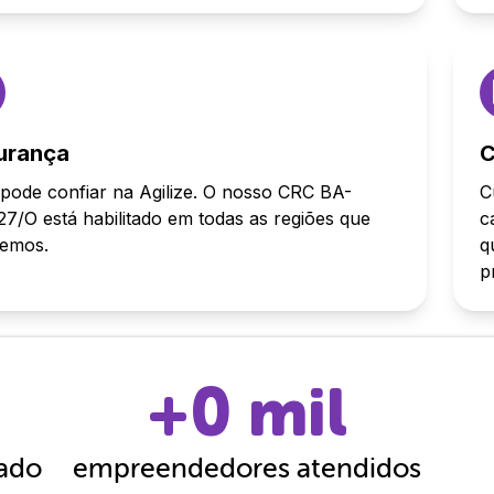
urança
C
pode confiar na Agilize. O nosso CRC BA-
C
7/O está habilitado em todas as regiões que
c
demos.
q
p
+
0
mil
cado
empreendedores atendidos