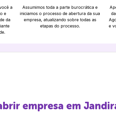
 você a
Assumimos toda a parte burocrática e
Apó
io e
iniciamos o processo de abertura da sua
da
ade da
empresa, atualizando sobre todas as
Ago
iante
etapas do processo.
e v
de.
 abrir empresa em
Jandir