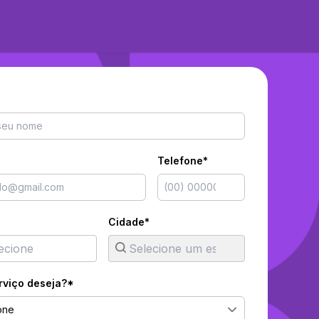
Telefone*
Cidade*
rviço deseja?*
one