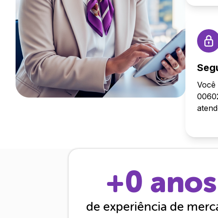
Seg
Você 
00602
aten
+
0
anos
de experiência de mer