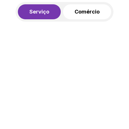
Serviço
Comércio
R$ 562,00
450,00
R$
/mês
20% de desconto