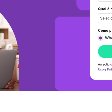
Qual é 
Seleci
Como pr
Wha
Ao solic
Uso
e
Pol