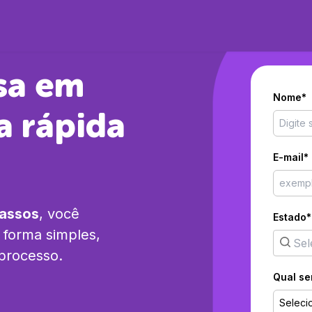
sa em
Nome*
a rápida
E-mail*
passos
, você
Estado*
forma simples,
 processo.
Qual se
Seleci