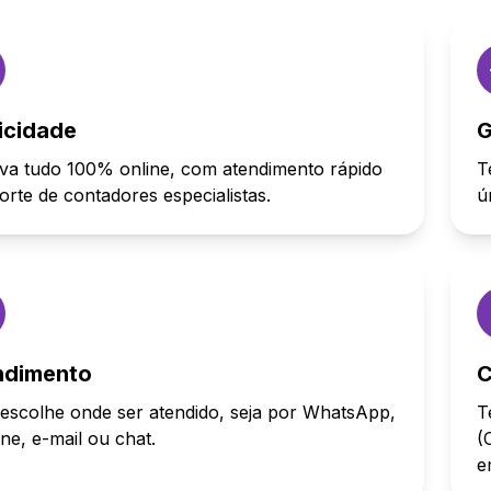
icidade
G
va tudo 100% online, com atendimento rápido
T
orte de contadores especialistas.
ú
ndimento
C
escolhe onde ser atendido, seja por WhatsApp,
T
one, e-mail ou chat.
(
e