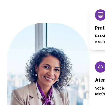
Prat
Resol
e sup
Ate
Você 
telef