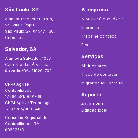
São Paulo, SP
A empresa
Alameda Vicente Pinzon,
A Agilize é confiável?
54, Vila Olímpia,
Imprensa
São Paulo/SP, 04547-130,
Trabalhe conosco
Cubo Itaú
Blog
Salvador, BA
Serviços
Alameda Salvador, 1057,
Caminho das Árvores,
Abrir empresa
Salvador/BA, 41820-790
Troca de contador
Migrar de MEI para ME
CNPJ Agilize
Contabilidade:
Suporte
17.664.581/0001-69
CNPJ Agilize Tecnologia:
4020-8283
17.187.385/0001-40
Ligação local
Conselho Regional de
Contabilidade: BA-
006027/O