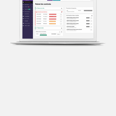
Transparência fiscal
Entenda cada imposto com base no CNAE e no
faturamento da sua empresa.
Conciliação bancária
Categorize suas transações e facilite sua
organização e declaração do IR.