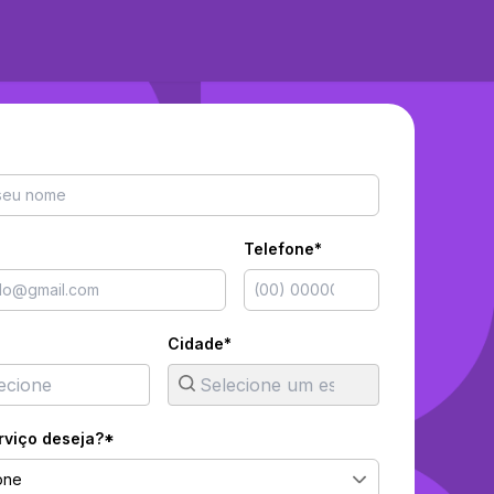
Telefone*
Cidade*
rviço deseja?*
one