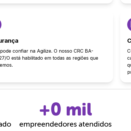
urança
C
pode confiar na Agilize. O nosso CRC BA-
C
7/O está habilitado em todas as regiões que
c
demos.
q
p
+
0
mil
cado
empreendedores atendidos