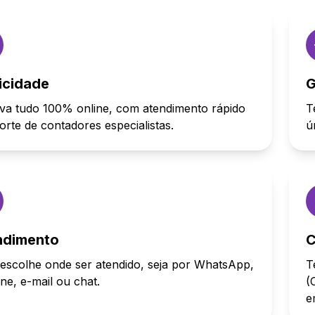
icidade
G
va tudo 100% online, com atendimento rápido
T
orte de contadores especialistas.
ú
ndimento
C
escolhe onde ser atendido, seja por WhatsApp,
T
one, e-mail ou chat.
(
e