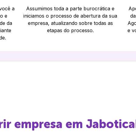
 você a
Assumimos toda a parte burocrática e
Apó
io e
iniciamos o processo de abertura da sua
da
ade da
empresa, atualizando sobre todas as
Ago
iante
etapas do processo.
e v
de.
brir empresa em
Jabotica