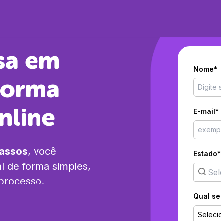
sa em
Nome*
forma
nline
E-mail*
passos
, você
Estado*
l
de forma simples,
 processo.
Qual se
Seleci