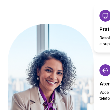
Prat
Resol
e sup
Ate
Você 
telef