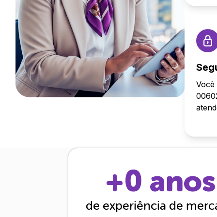
Seg
Você 
00602
aten
+
0
anos
de experiência de mer