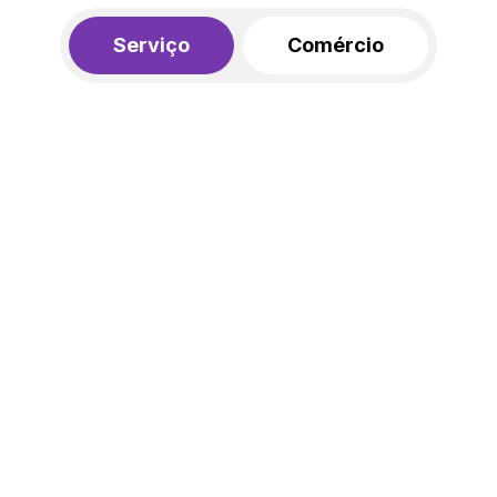
Serviço
Comércio
R$ 562,00
450,00
R$
/mês
20% de desconto