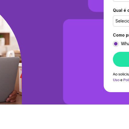
Qual é 
Seleci
Como pr
Wha
Ao solic
Uso
e
Pol