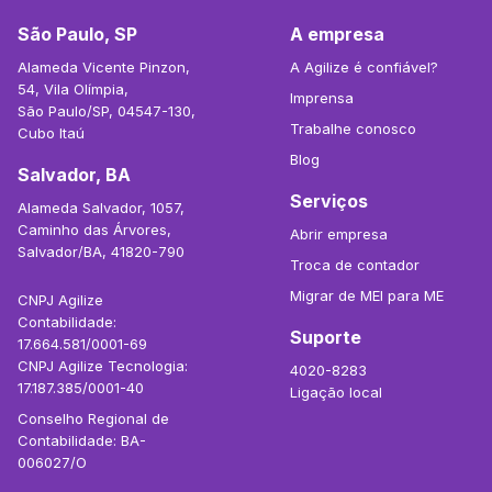
São Paulo, SP
A empresa
Alameda Vicente Pinzon,
A Agilize é confiável?
54, Vila Olímpia,
Imprensa
São Paulo/SP, 04547-130,
Trabalhe conosco
Cubo Itaú
Blog
Salvador, BA
Serviços
Alameda Salvador, 1057,
Caminho das Árvores,
Abrir empresa
Salvador/BA, 41820-790
Troca de contador
Migrar de MEI para ME
CNPJ Agilize
Contabilidade:
Suporte
17.664.581/0001-69
CNPJ Agilize Tecnologia:
4020-8283
17.187.385/0001-40
Ligação local
Conselho Regional de
Contabilidade: BA-
006027/O