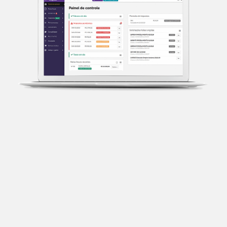
Transparência fiscal
Entenda cada imposto com base no CNAE e no
faturamento da sua empresa.
Conciliação bancária
Categorize suas transações e facilite sua
organização e declaração do IR.