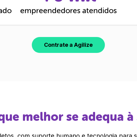
cado
empreendedores atendidos
Contrate a Agilize
que melhor se adequa à
etos, com suporte humano e tecnologia para si