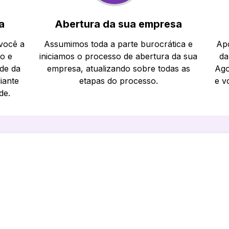
a
Abertura da sua empresa
 você a
Assumimos toda a parte burocrática e
Apó
io e
iniciamos o processo de abertura da sua
da
ade da
empresa, atualizando sobre todas as
Ago
iante
etapas do processo.
e v
de.