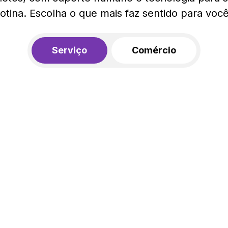
rotina. Escolha o que mais faz sentido para você
Serviço
Comércio
R$ 562,00
450,00
R$
/mês
20% de desconto