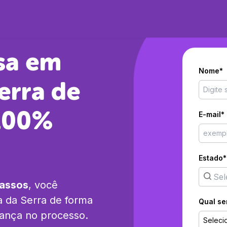
sa em
Nome*
erra
de
 100%
E-mail*
Estado*
passos
, você
a da Serra
de forma
Qual se
rança no processo.
Seleci