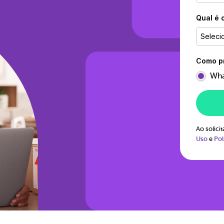
Qual é 
Seleci
Como pr
Wha
Ao solic
Uso
e
Pol