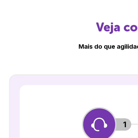
Veja c
Mais do que agilida
1