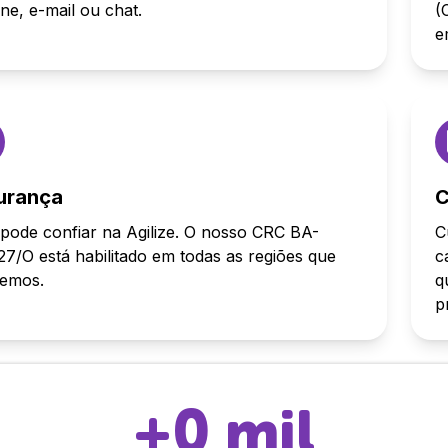
one, e-mail ou chat.
(
e
urança
C
pode confiar na Agilize. O nosso CRC BA-
C
7/O está habilitado em todas as regiões que
c
demos.
q
p
+
0
mil