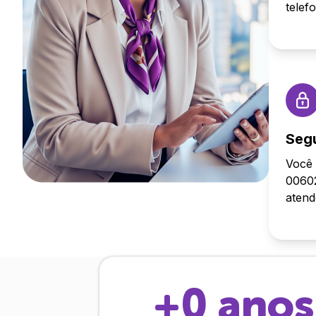
telef
Seg
Você 
00602
aten
+
0
anos