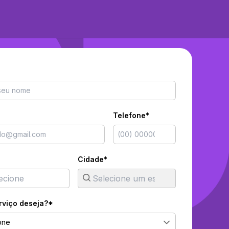
Telefone*
Cidade*
rviço deseja?*
one