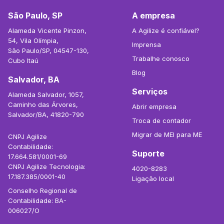
São Paulo, SP
A empresa
Alameda Vicente Pinzon,
A Agilize é confiável?
54, Vila Olímpia,
Imprensa
São Paulo/SP, 04547-130,
Trabalhe conosco
Cubo Itaú
Blog
Salvador, BA
Serviços
Alameda Salvador, 1057,
Caminho das Árvores,
Abrir empresa
Salvador/BA, 41820-790
Troca de contador
Migrar de MEI para ME
CNPJ Agilize
Contabilidade:
Suporte
17.664.581/0001-69
CNPJ Agilize Tecnologia:
4020-8283
17.187.385/0001-40
Ligação local
Conselho Regional de
Contabilidade: BA-
006027/O