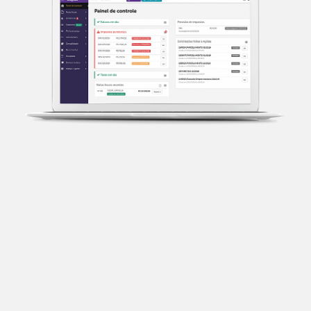
Transparência fiscal
Entenda cada imposto com base no CNAE e no
faturamento da sua empresa.
Conciliação bancária
Categorize suas transações e facilite sua
organização e declaração do IR.