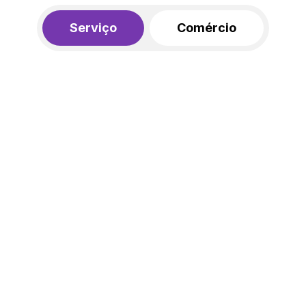
Serviço
Comércio
R$ 562,00
450,00
R$
/mês
20% de desconto