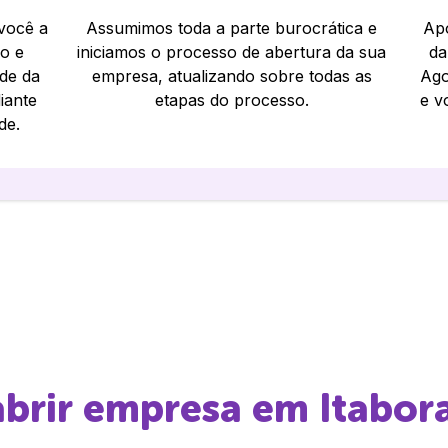
 você a
Assumimos toda a parte burocrática e
Apó
io e
iniciamos o processo de abertura da sua
da
ade da
empresa, atualizando sobre todas as
Ago
iante
etapas do processo.
e v
de.
 abrir empresa em
Itabora