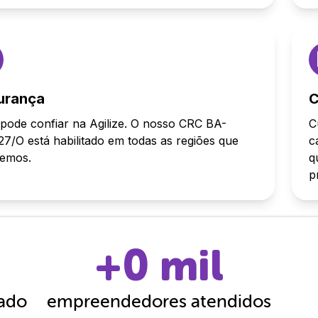
urança
C
pode confiar na Agilize. O nosso CRC BA-
C
7/O está habilitado em todas as regiões que
c
demos.
q
p
+
0
mil
cado
empreendedores atendidos