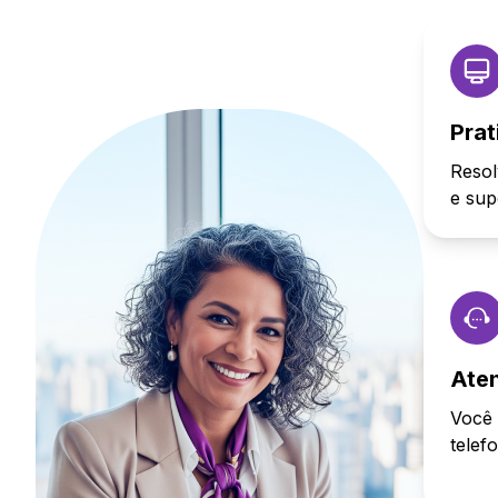
Prat
Resol
e sup
Ate
Você 
telef