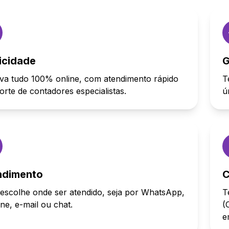
icidade
G
va tudo 100% online, com atendimento rápido
T
orte de contadores especialistas.
ú
ndimento
C
escolhe onde ser atendido, seja por WhatsApp,
T
one, e-mail ou chat.
(
e