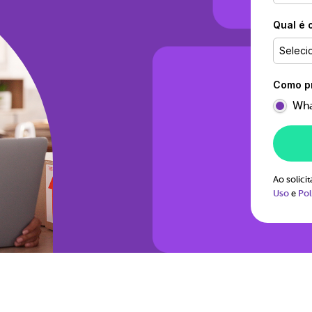
Qual é 
Seleci
Como pr
Wha
Ao solic
Uso
e
Pol