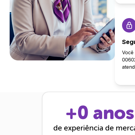
Seg
Você 
00602
aten
+
0
anos
de experiência de mer