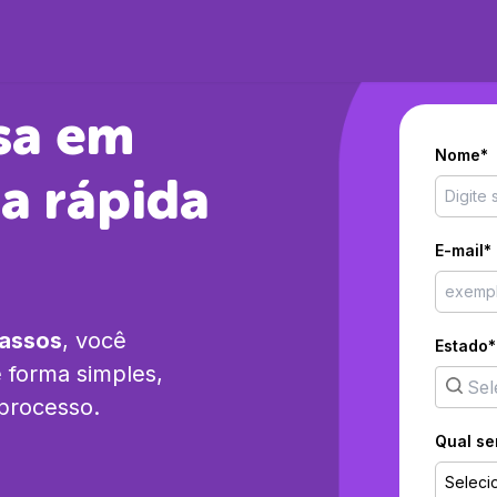
sa em
Nome*
a rápida
E-mail*
passos
, você
Estado*
 forma simples,
 processo.
Qual se
Seleci