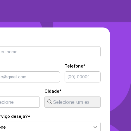
Telefone*
Cidade*
rviço deseja?*
one