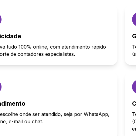
icidade
G
va tudo 100% online, com atendimento rápido
T
orte de contadores especialistas.
ú
ndimento
C
escolhe onde ser atendido, seja por WhatsApp,
T
one, e-mail ou chat.
(
e