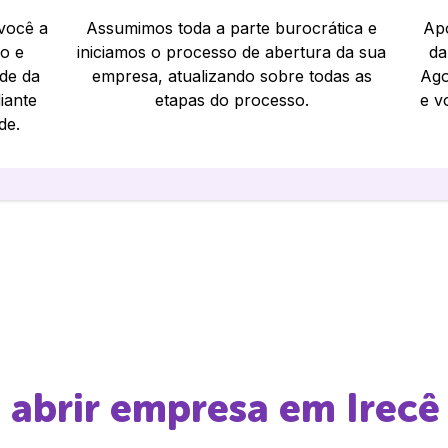
 você a
Assumimos toda a parte burocrática e
Apó
io e
iniciamos o processo de abertura da sua
da
ade da
empresa, atualizando sobre todas as
Ago
iante
etapas do processo.
e v
de.
e abrir empresa em
Irecê