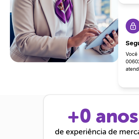
Seg
Você 
00602
aten
+
0
anos
de experiência de mer