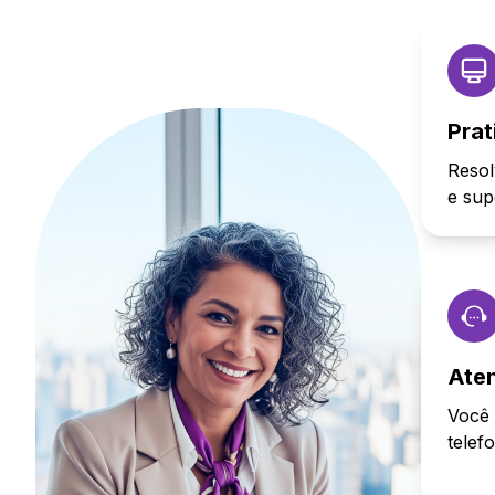
Prat
Resol
e sup
Ate
Você 
telef