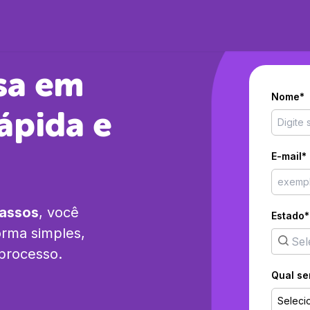
sa em
Nome*
ápida e
E-mail*
passos
, você
Estado*
rma simples,
 processo.
Qual se
Seleci