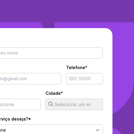
Telefone*
Cidade*
rviço deseja?*
one