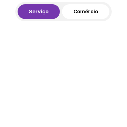
Serviço
Comércio
R$ 562,00
450,00
R$
/mês
20% de desconto