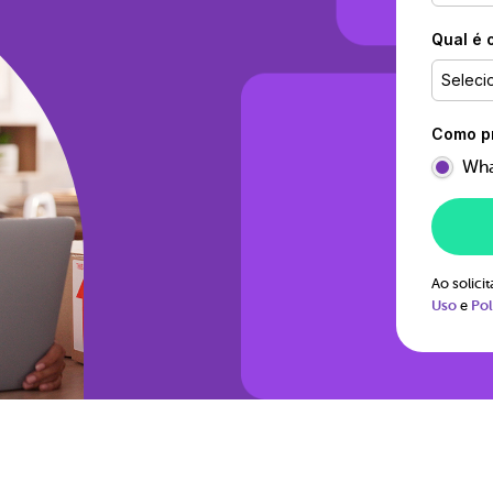
Qual é 
Seleci
Como pr
Wha
Ao solic
Uso
e
Pol