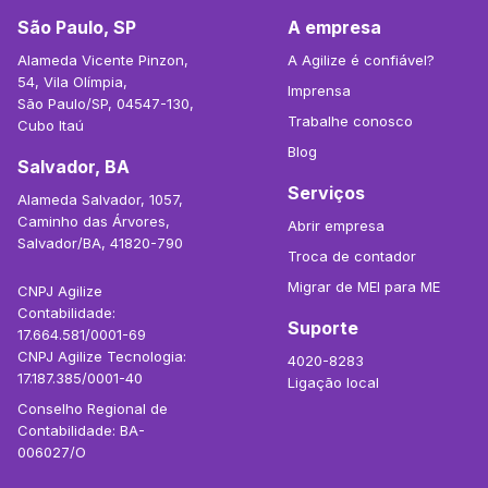
São Paulo, SP
A empresa
Alameda Vicente Pinzon,
A Agilize é confiável?
54, Vila Olímpia,
Imprensa
São Paulo/SP, 04547-130,
Trabalhe conosco
Cubo Itaú
Blog
Salvador, BA
Serviços
Alameda Salvador, 1057,
Caminho das Árvores,
Abrir empresa
Salvador/BA, 41820-790
Troca de contador
Migrar de MEI para ME
CNPJ Agilize
Contabilidade:
Suporte
17.664.581/0001-69
CNPJ Agilize Tecnologia:
4020-8283
17.187.385/0001-40
Ligação local
Conselho Regional de
Contabilidade: BA-
006027/O