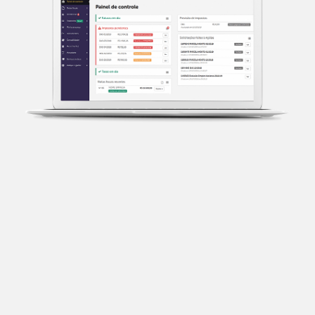
Transparência fiscal
Entenda cada imposto com base no CNAE e no
faturamento da sua empresa.
Conciliação bancária
Categorize suas transações e facilite sua
organização e declaração do IR.
Previsão de impostos