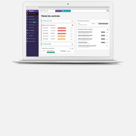
Transparência fiscal
Entenda cada imposto com base no CNAE e no
faturamento da sua empresa.
Conciliação bancária
Categorize suas transações e facilite sua
organização e declaração do IR.