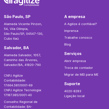
São Paulo, SP
A empresa
Alameda Vicente Pinzon,
A Agilize é confiável?
54, Vila Olímpia,
Imprensa
São Paulo/SP, 04547-130,
Trabalhe conosco
Cubo Itaú
Blog
Salvador, BA
Serviços
Alameda Salvador, 1057,
Caminho das Árvores,
Abrir empresa
Salvador/BA, 41820-790
Troca de contador
Migrar de MEI para ME
CNPJ Agilize
Contabilidade:
Suporte
17.664.581/0001-69
CNPJ Agilize Tecnologia:
4020-8283
17.187.385/0001-40
Ligação local
Conselho Regional de
Contabilidade: BA-