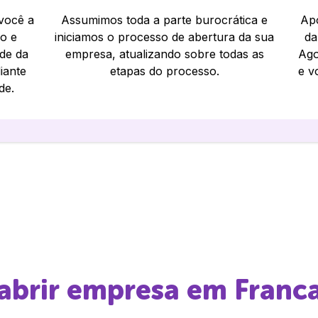
 você a
Assumimos toda a parte burocrática e
Apó
io e
iniciamos o processo de abertura da sua
da
ade da
empresa, atualizando sobre todas as
Ago
iante
etapas do processo.
e v
de.
 abrir empresa em
Franc