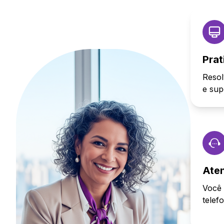
Prat
Resol
e sup
Ate
Você 
telef