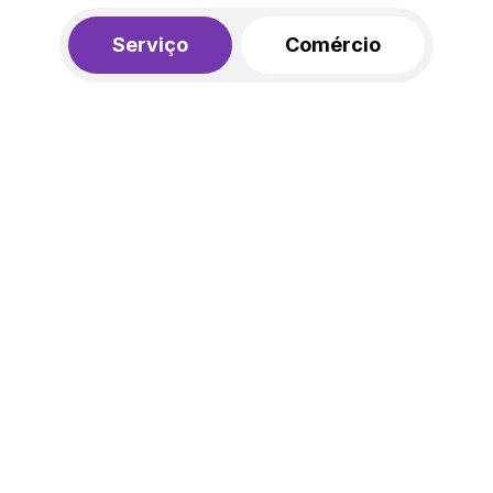
Serviço
Comércio
R$ 562,00
450,00
R$
/mês
20% de desconto