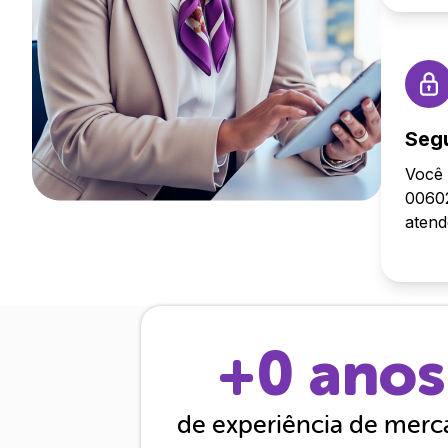
Seg
Você 
00602
aten
+
0
anos
de experiência de mer