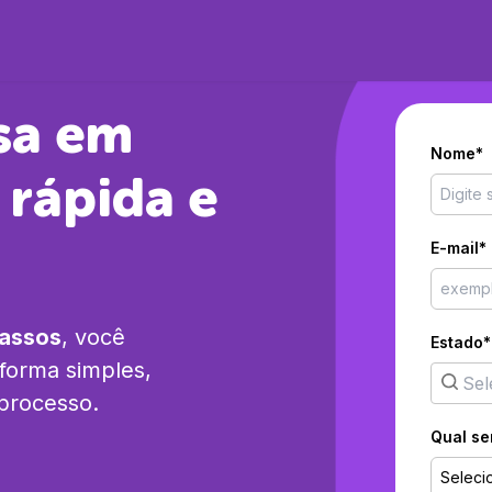
sa em
Nome*
 rápida e
E-mail*
passos
, você
Estado*
forma simples,
 processo.
Qual se
Seleci