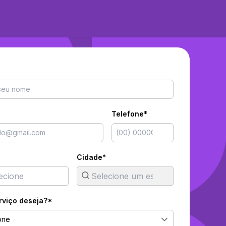
Telefone*
Cidade*
rviço deseja?*
one