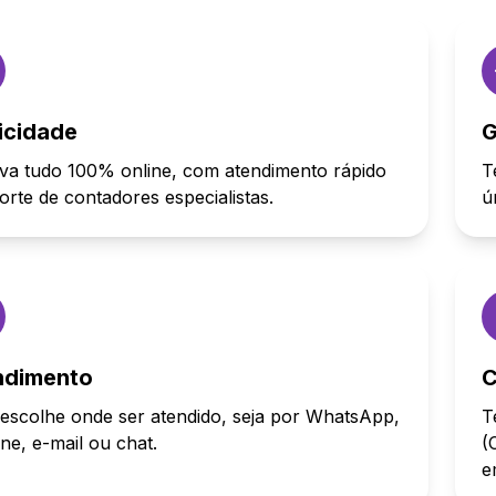
icidade
G
va tudo 100% online, com atendimento rápido
T
orte de contadores especialistas.
ú
ndimento
C
escolhe onde ser atendido, seja por WhatsApp,
T
one, e-mail ou chat.
(
e