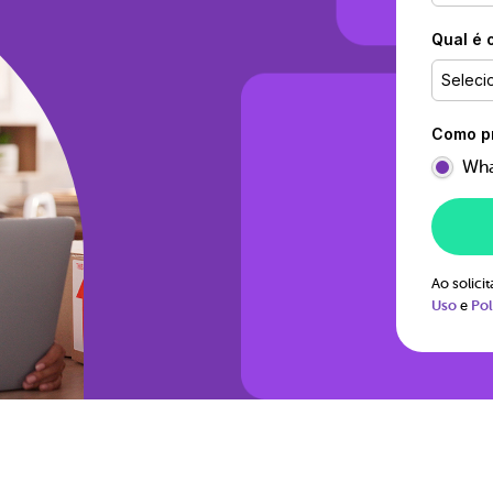
Qual é 
Seleci
Como pr
Wha
Ao solic
Uso
e
Pol