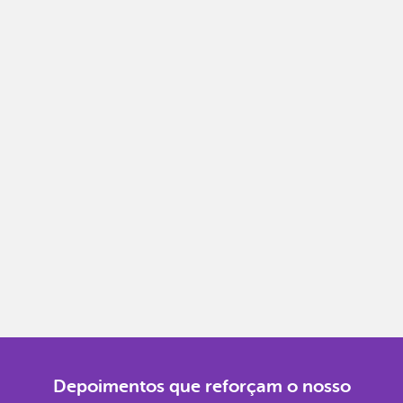
planejar melhor.
Notas fiscais
Emita, importe e cancele notas fiscais de maneira
mais prática.
Gestão completa
Controle financeiro, contábil e de RH em um só
lugar.
Notificações
Receba alertas para não perder prazos e manter
tudo em dia.
Depoimentos que reforçam o nosso