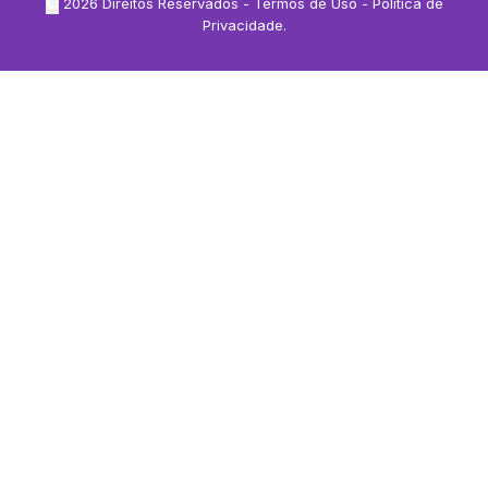
©
2026
Direitos Reservados -
Termos de Uso
-
Política de
Privacidade
.