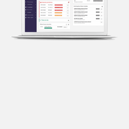
Transparência fiscal
Entenda cada imposto com base no CNAE e no
faturamento da sua empresa.
Conciliação bancária
Categorize suas transações e facilite sua
organização e declaração do IR.
Previsão de impostos
Saiba com antecedência quanto vai pagar para se