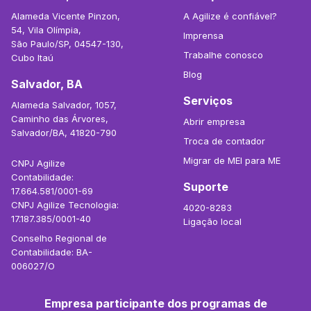
Alameda Vicente Pinzon,
A Agilize é confiável?
54, Vila Olímpia,
Imprensa
São Paulo/SP, 04547-130,
Trabalhe conosco
Cubo Itaú
Blog
Salvador, BA
Serviços
Alameda Salvador, 1057,
Caminho das Árvores,
Abrir empresa
Salvador/BA, 41820-790
Troca de contador
Migrar de MEI para ME
CNPJ Agilize
Contabilidade:
Suporte
17.664.581/0001-69
CNPJ Agilize Tecnologia:
4020-8283
17.187.385/0001-40
Ligação local
Conselho Regional de
Contabilidade: BA-
006027/O
Empresa participante dos programas de