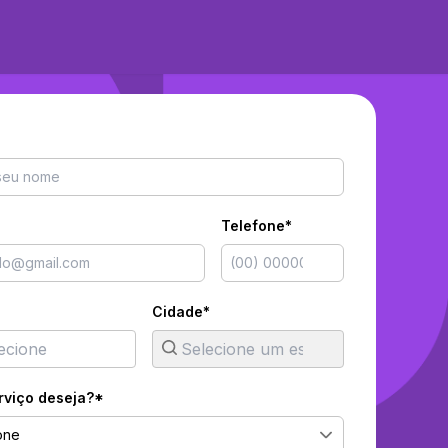
Telefone*
Cidade*
rviço deseja?*
one