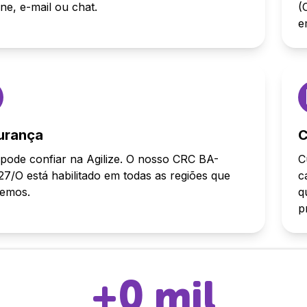
one, e-mail ou chat.
(
e
urança
C
pode confiar na Agilize. O nosso CRC BA-
C
7/O está habilitado em todas as regiões que
c
demos.
q
p
+
0
mil