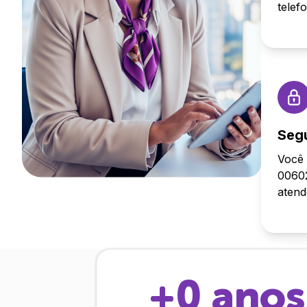
telef
Seg
Você 
00602
aten
+
0
anos