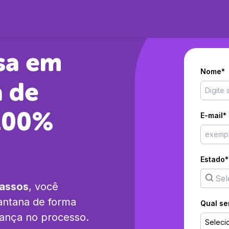
sa em
Nome*
a
de
 100%
E-mail*
Estado*
passos
, você
antana
de forma
Qual se
rança no processo.
Seleci