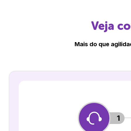
Veja c
Mais do que agilida
1