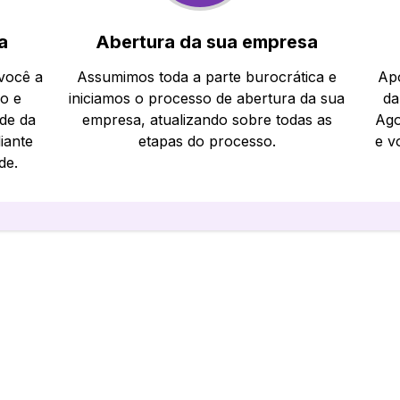
a
Abertura da sua empresa
 você a
Assumimos toda a parte burocrática e
Apó
io e
iniciamos o processo de abertura da sua
da
ade da
empresa, atualizando sobre todas as
Ago
iante
etapas do processo.
e v
de.