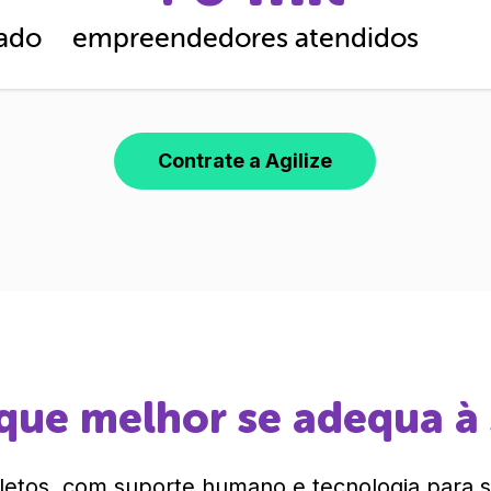
cado
empreendedores atendidos
Contrate a Agilize
que melhor se adequa à
etos, com suporte humano e tecnologia para si