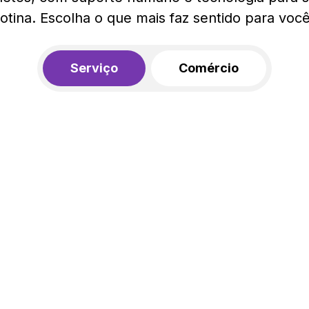
rotina. Escolha o que mais faz sentido para você
Serviço
Comércio
R$ 562,00
450,00
R$
/mês
20% de desconto