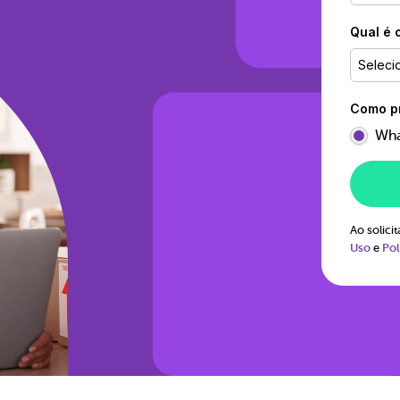
Qual é 
Seleci
Como pr
Wha
Ao solic
Uso
e
Pol