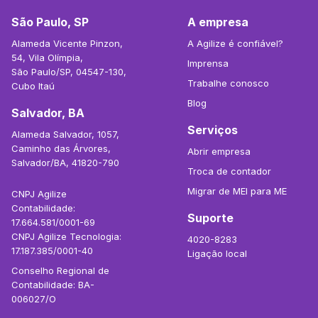
São Paulo, SP
A empresa
Alameda Vicente Pinzon,
A Agilize é confiável?
54, Vila Olímpia,
Imprensa
São Paulo/SP, 04547-130,
Trabalhe conosco
Cubo Itaú
Blog
Salvador, BA
Serviços
Alameda Salvador, 1057,
Caminho das Árvores,
Abrir empresa
Salvador/BA, 41820-790
Troca de contador
Migrar de MEI para ME
CNPJ Agilize
Contabilidade:
Suporte
17.664.581/0001-69
CNPJ Agilize Tecnologia:
4020-8283
17.187.385/0001-40
Ligação local
Conselho Regional de
Contabilidade: BA-
006027/O