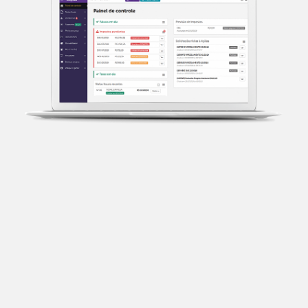
Transparência fiscal
Entenda cada imposto com base no CNAE e no
faturamento da sua empresa.
Conciliação bancária
Categorize suas transações e facilite sua
organização e declaração do IR.