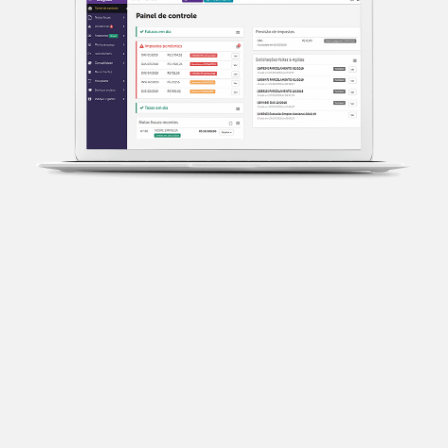
Transparência fiscal
Entenda cada imposto com base no CNAE e no
faturamento da sua empresa.
Conciliação bancária
Categorize suas transações e facilite sua
organização e declaração do IR.