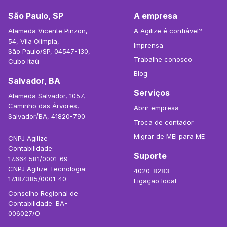
São Paulo, SP
A empresa
Alameda Vicente Pinzon,
A Agilize é confiável?
54, Vila Olímpia,
Imprensa
São Paulo/SP, 04547-130,
Trabalhe conosco
Cubo Itaú
Blog
Salvador, BA
Serviços
Alameda Salvador, 1057,
Caminho das Árvores,
Abrir empresa
Salvador/BA, 41820-790
Troca de contador
Migrar de MEI para ME
CNPJ Agilize
Contabilidade:
Suporte
17.664.581/0001-69
CNPJ Agilize Tecnologia:
4020-8283
17.187.385/0001-40
Ligação local
Conselho Regional de
Contabilidade: BA-
006027/O