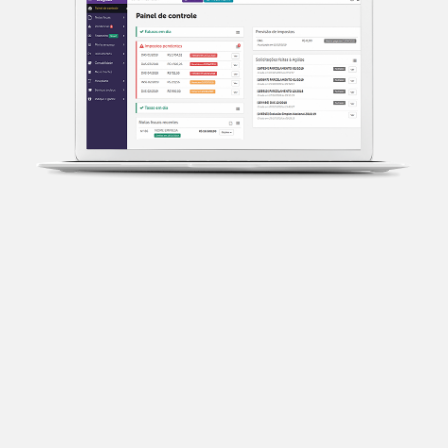
Transparência fiscal
Entenda cada imposto com base no CNAE e no
faturamento da sua empresa.
Conciliação bancária
Categorize suas transações e facilite sua
organização e declaração do IR.