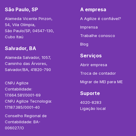
São Paulo, SP
A empresa
Alameda Vicente Pinzon,
A Agilize é confiável?
54, Vila Olímpia,
Imprensa
São Paulo/SP, 04547-130,
Trabalhe conosco
Cubo Itaú
Blog
Salvador, BA
Serviços
Alameda Salvador, 1057,
Caminho das Árvores,
Abrir empresa
Salvador/BA, 41820-790
Troca de contador
Migrar de MEI para ME
CNPJ Agilize
Contabilidade:
Suporte
17.664.581/0001-69
CNPJ Agilize Tecnologia:
4020-8283
17.187.385/0001-40
Ligação local
Conselho Regional de
Contabilidade: BA-
006027/O