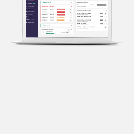
Transparência fiscal
Entenda cada imposto com base no CNAE e no
faturamento da sua empresa.
Conciliação bancária
Categorize suas transações e facilite sua
organização e declaração do IR.
Previsão de impostos