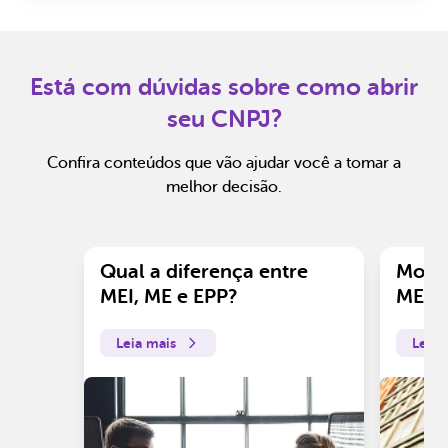
Está com dúvidas sobre como abrir
seu CNPJ?
Confira conteúdos que vão ajudar você a tomar a
melhor decisão.
Qual a diferença entre
Motiv
MEI, ME e EPP?
ME?
Leia mais
Leia 