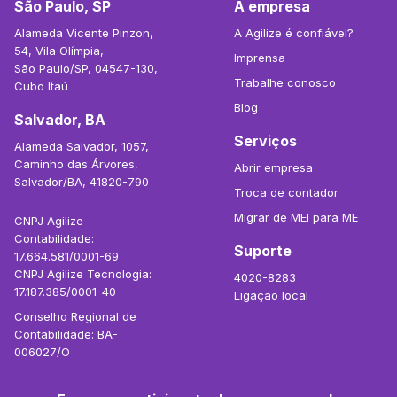
São Paulo, SP
A empresa
Alameda Vicente Pinzon,
A Agilize é confiável?
54, Vila Olímpia,
Imprensa
São Paulo/SP, 04547-130,
Trabalhe conosco
Cubo Itaú
Blog
Salvador, BA
Serviços
Alameda Salvador, 1057,
Caminho das Árvores,
Abrir empresa
Salvador/BA, 41820-790
Troca de contador
Migrar de MEI para ME
CNPJ Agilize
Contabilidade:
Suporte
17.664.581/0001-69
CNPJ Agilize Tecnologia:
4020-8283
17.187.385/0001-40
Ligação local
Conselho Regional de
Contabilidade: BA-
006027/O