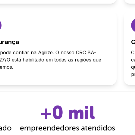
urança
C
pode confiar na Agilize. O nosso CRC BA-
C
7/O está habilitado em todas as regiões que
c
demos.
q
p
+
0
mil
cado
empreendedores atendidos