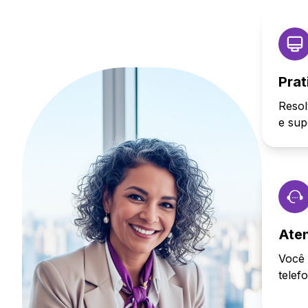
Prat
Resol
e sup
Ate
Você 
telef