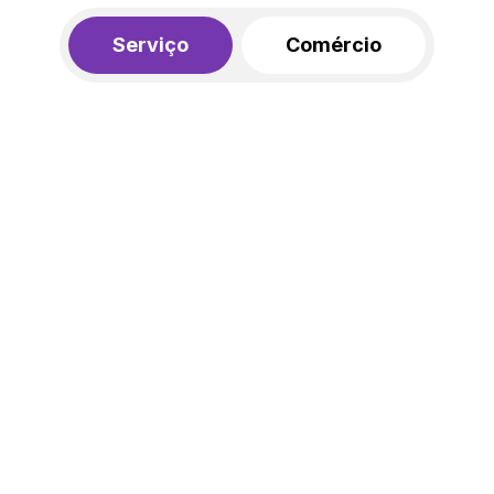
Serviço
Comércio
R$ 562,00
450,00
R$
/mês
20% de desconto