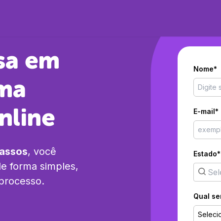
sa em
Nome*
ma
nline
E-mail*
passos
, você
Estado*
e forma simples,
 processo.
Qual se
Seleci