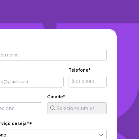
Telefone*
Cidade*
rviço deseja?*
one