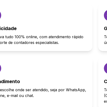
icidade
G
va tudo 100% online, com atendimento rápido
T
orte de contadores especialistas.
ú
ndimento
C
escolhe onde ser atendido, seja por WhatsApp,
T
one, e-mail ou chat.
(
e