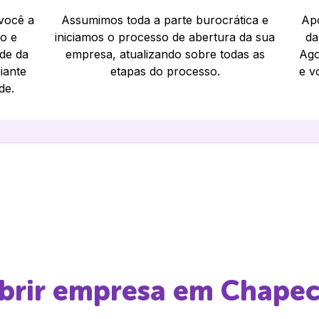
 você a
Assumimos toda a parte burocrática e
Apó
io e
iniciamos o processo de abertura da sua
da
ade da
empresa, atualizando sobre todas as
Ago
iante
etapas do processo.
e v
de.
abrir empresa em
Chape