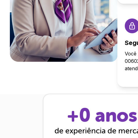
Seg
Você 
00602
aten
+
0
anos
de experiência de mer