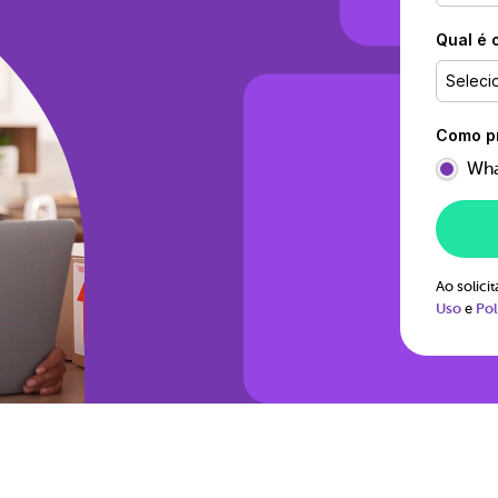
Qual é 
Seleci
Como pr
Wha
Ao solic
Uso
e
Pol