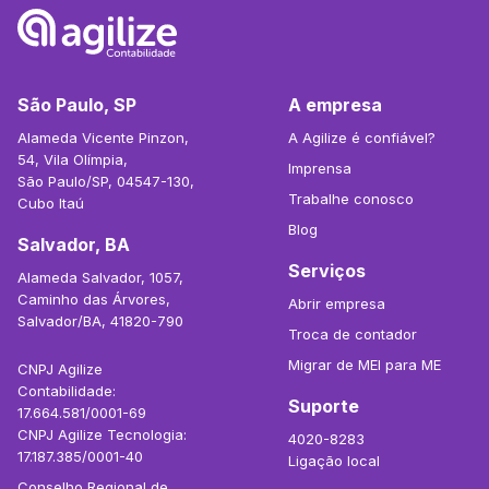
São Paulo, SP
A empresa
Alameda Vicente Pinzon,
A Agilize é confiável?
54, Vila Olímpia,
Imprensa
São Paulo/SP, 04547-130,
Trabalhe conosco
Cubo Itaú
Blog
Salvador, BA
Serviços
Alameda Salvador, 1057,
Caminho das Árvores,
Abrir empresa
Salvador/BA, 41820-790
Troca de contador
Migrar de MEI para ME
CNPJ Agilize
Contabilidade:
Suporte
17.664.581/0001-69
CNPJ Agilize Tecnologia:
4020-8283
17.187.385/0001-40
Ligação local
Conselho Regional de