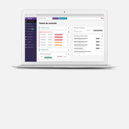
Transparência fiscal
Entenda cada imposto com base no CNAE e no
faturamento da sua empresa.
Conciliação bancária
Categorize suas transações e facilite sua