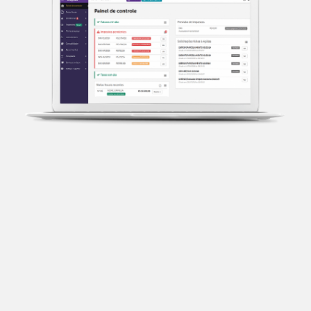
Transparência fiscal
Entenda cada imposto com base no CNAE e no
faturamento da sua empresa.
Conciliação bancária
Categorize suas transações e facilite sua
organização e declaração do IR.