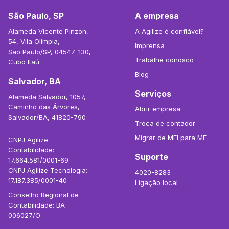
São Paulo, SP
A empresa
Alameda Vicente Pinzon,
A Agilize é confiável?
54, Vila Olímpia,
Imprensa
São Paulo/SP, 04547-130,
Trabalhe conosco
Cubo Itaú
Blog
Salvador, BA
Serviços
Alameda Salvador, 1057,
Caminho das Árvores,
Abrir empresa
Salvador/BA, 41820-790
Troca de contador
Migrar de MEI para ME
CNPJ Agilize
Contabilidade:
Suporte
17.664.581/0001-69
CNPJ Agilize Tecnologia:
4020-8283
17.187.385/0001-40
Ligação local
Conselho Regional de
Contabilidade: BA-
006027/O