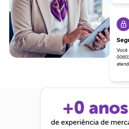
Seg
Você 
00602
aten
+
0
anos
de experiência de mer