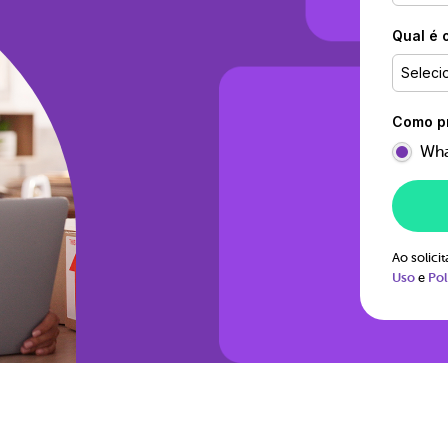
Qual é 
Seleci
Como pr
Wha
Ao solic
Uso
e
Pol