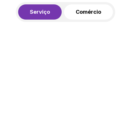
Serviço
Comércio
R$ 562,00
450,00
R$
/mês
20% de desconto