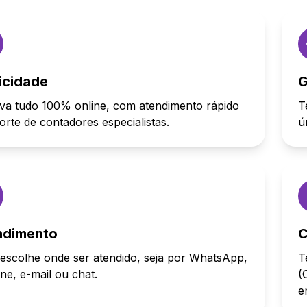
icidade
G
va tudo 100% online, com atendimento rápido
T
orte de contadores especialistas.
ú
ndimento
C
escolhe onde ser atendido, seja por WhatsApp,
T
one, e-mail ou chat.
(
e