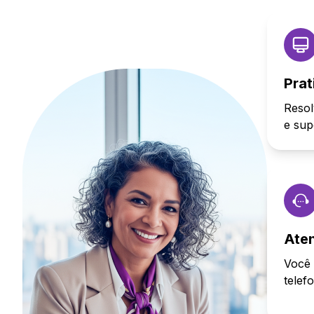
Prat
Resol
e sup
Ate
Você 
telef