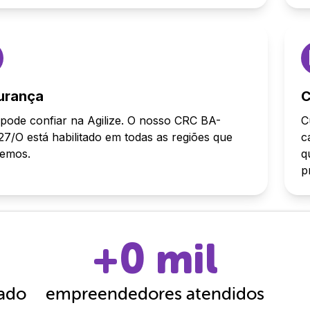
urança
C
pode confiar na Agilize. O nosso CRC BA-
C
7/O está habilitado em todas as regiões que
c
demos.
q
p
+
0
mil
cado
empreendedores atendidos