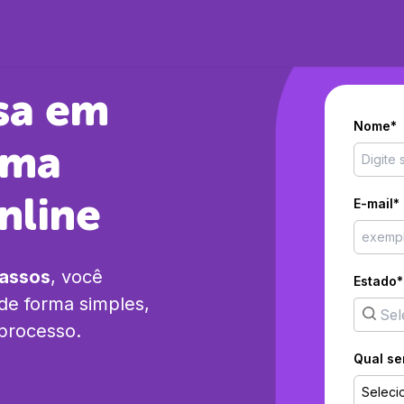
sa em
Nome*
rma
nline
E-mail*
passos
, você
Estado*
de forma simples,
 processo.
Qual se
Seleci