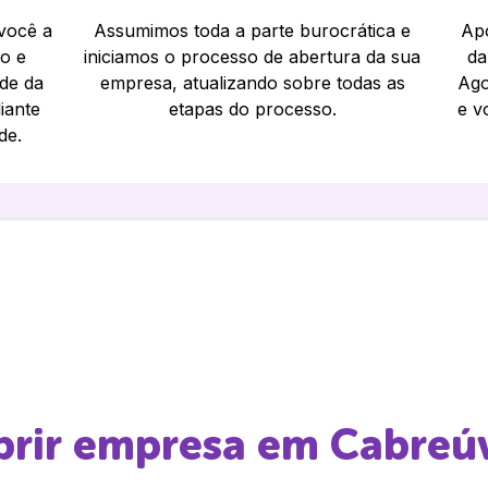
 você a
Assumimos toda a parte burocrática e
Apó
io e
iniciamos o processo de abertura da sua
da
ade da
empresa, atualizando sobre todas as
Ago
iante
etapas do processo.
e v
de.
abrir empresa em
Cabreú