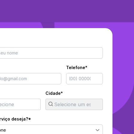
Telefone*
Cidade*
rviço deseja?*
one