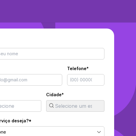
Telefone*
Cidade*
rviço deseja?*
one