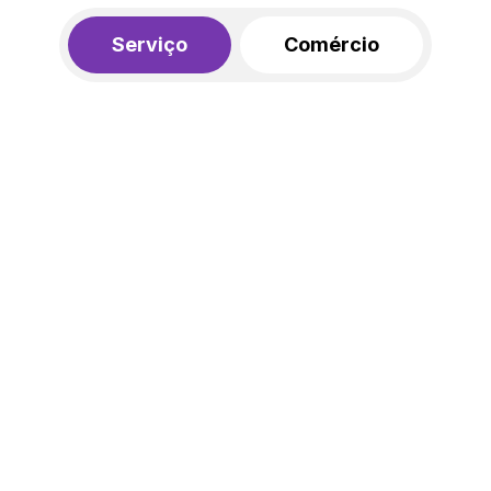
Serviço
Comércio
R$ 562,00
450,00
R$
/mês
20% de desconto