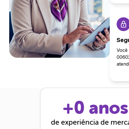
Seg
Você 
00602
aten
+
0
anos
de experiência de mer