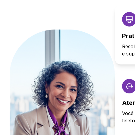
Prat
Resol
e sup
Ate
Você 
telef