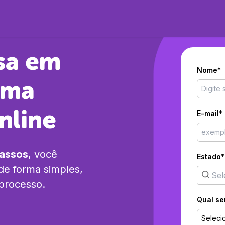
sa em
Nome*
rma
nline
E-mail*
passos
, você
Estado*
de forma simples,
 processo.
Qual se
Seleci