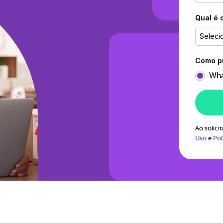
Qual é 
Seleci
Como pr
Wha
Ao solic
Uso
e
Pol