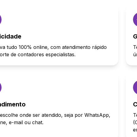
icidade
G
va tudo 100% online, com atendimento rápido
T
orte de contadores especialistas.
ú
ndimento
C
escolhe onde ser atendido, seja por WhatsApp,
T
one, e-mail ou chat.
(
e