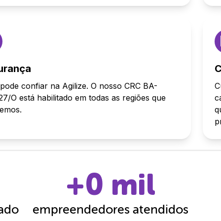
urança
C
pode confiar na Agilize. O nosso CRC BA-
C
7/O está habilitado em todas as regiões que
c
demos.
q
p
+
0
mil
cado
empreendedores atendidos