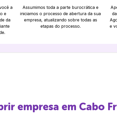
 você a
Assumimos toda a parte burocrática e
Apó
io e
iniciamos o processo de abertura da sua
da
ade da
empresa, atualizando sobre todas as
Ago
iante
etapas do processo.
e v
de.
abrir empresa em
Cabo Fr