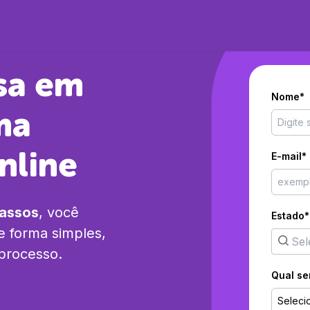
sa em
Nome*
ma
nline
E-mail*
passos
, você
Estado*
 forma simples,
 processo.
Qual se
Seleci