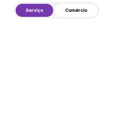
Serviço
Comércio
R$ 562,00
450,00
R$
/mês
20% de desconto