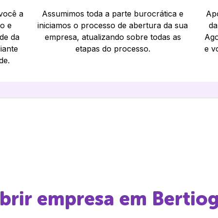
 você a
Assumimos toda a parte burocrática e
Apó
io e
iniciamos o processo de abertura da sua
da
ade da
empresa, atualizando sobre todas as
Ago
iante
etapas do processo.
e v
de.
abrir empresa em
Bertio