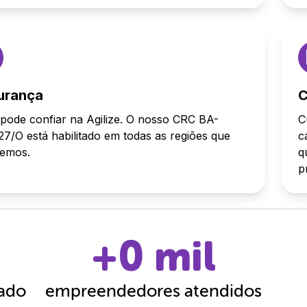
urança
C
pode confiar na Agilize. O nosso CRC BA-
C
7/O está habilitado em todas as regiões que
c
demos.
q
p
+
0
mil
cado
empreendedores atendidos