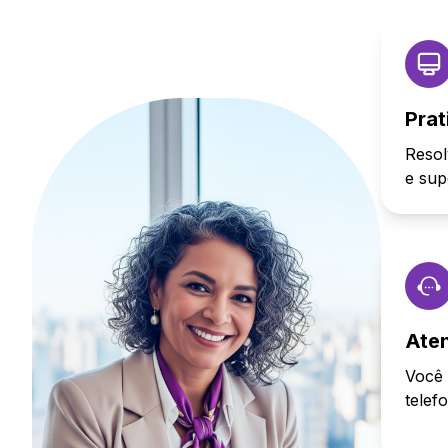
Prat
Resol
e sup
Ate
Você 
telef