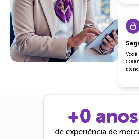
Seg
Você 
00602
aten
+
0
anos
de experiência de mer