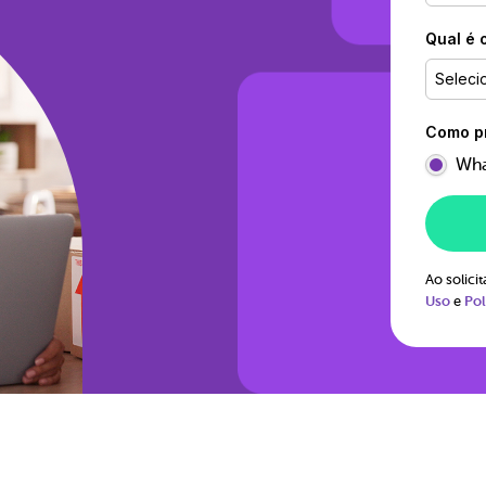
Qual é 
Seleci
Como pr
Wha
Ao solic
Uso
e
Pol