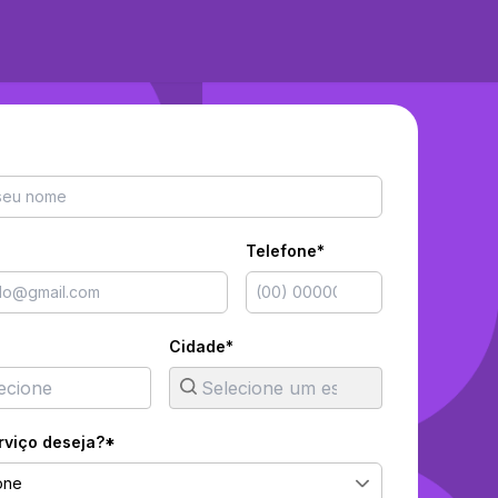
Telefone*
Cidade*
rviço deseja?*
one