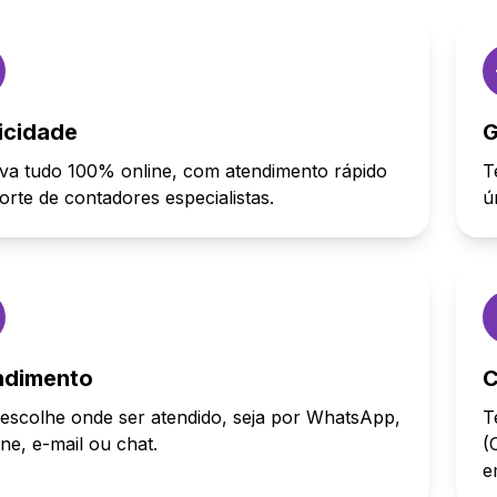
icidade
G
va tudo 100% online, com atendimento rápido
T
orte de contadores especialistas.
ú
ndimento
C
escolhe onde ser atendido, seja por WhatsApp,
T
one, e-mail ou chat.
(
e