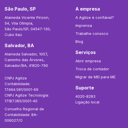
São Paulo, SP
A empresa
Alameda Vicente Pinzon,
A Agilize é confiável?
54, Vila Olímpia,
Imprensa
São Paulo/SP, 04547-130,
Trabalhe conosco
Cubo Itaú
Blog
Salvador, BA
Serviços
Alameda Salvador, 1057,
Caminho das Árvores,
Abrir empresa
Salvador/BA, 41820-790
Troca de contador
Migrar de MEI para ME
CNPJ Agilize
Contabilidade:
Suporte
17.664.581/0001-69
CNPJ Agilize Tecnologia:
4020-8283
17.187.385/0001-40
Ligação local
Conselho Regional de
Contabilidade: BA-
006027/O