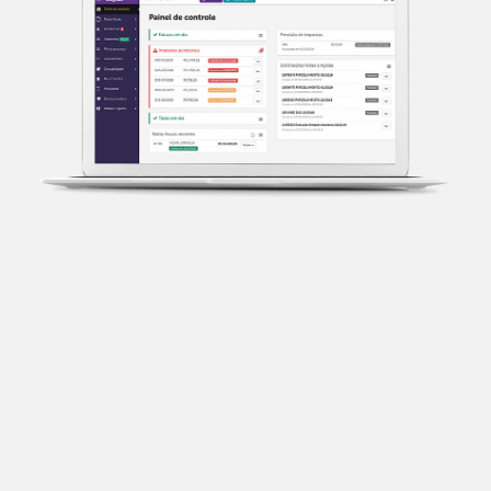
Transparência fiscal
Entenda cada imposto com base no CNAE e no
faturamento da sua empresa.
Conciliação bancária
Categorize suas transações e facilite sua
organização e declaração do IR.