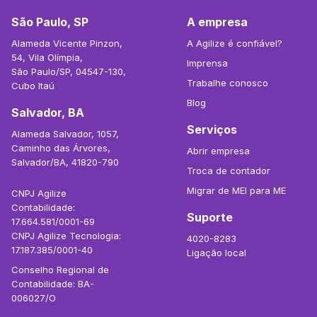
São Paulo, SP
A empresa
Alameda Vicente Pinzon,
A Agilize é confiável?
54, Vila Olímpia,
Imprensa
São Paulo/SP, 04547-130,
Trabalhe conosco
Cubo Itaú
Blog
Salvador, BA
Serviços
Alameda Salvador, 1057,
Caminho das Árvores,
Abrir empresa
Salvador/BA, 41820-790
Troca de contador
Migrar de MEI para ME
CNPJ Agilize
Contabilidade:
Suporte
17.664.581/0001-69
CNPJ Agilize Tecnologia:
4020-8283
17.187.385/0001-40
Ligação local
Conselho Regional de
Contabilidade: BA-
006027/O