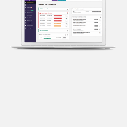
Transparência fiscal
Entenda cada imposto com base no CNAE e no
faturamento da sua empresa.
Conciliação bancária
Categorize suas transações e facilite sua
organização e declaração do IR.