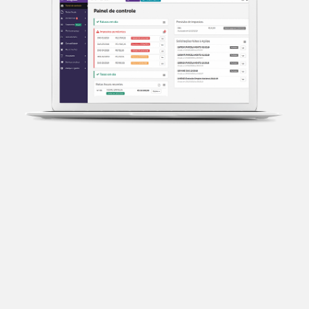
Transparência fiscal
Entenda cada imposto com base no CNAE e no
faturamento da sua empresa.
Conciliação bancária
Categorize suas transações e facilite sua
organização e declaração do IR.