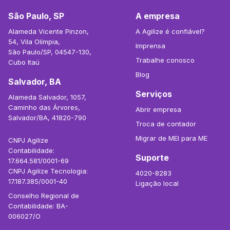
São Paulo, SP
A empresa
Alameda Vicente Pinzon,
A Agilize é confiável?
54, Vila Olímpia,
Imprensa
São Paulo/SP, 04547-130,
Trabalhe conosco
Cubo Itaú
Blog
Salvador, BA
Serviços
Alameda Salvador, 1057,
Caminho das Árvores,
Abrir empresa
Salvador/BA, 41820-790
Troca de contador
Migrar de MEI para ME
CNPJ Agilize
Contabilidade:
Suporte
17.664.581/0001-69
CNPJ Agilize Tecnologia:
4020-8283
17.187.385/0001-40
Ligação local
Conselho Regional de
Contabilidade: BA-
006027/O