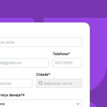
Telefone*
Cidade*
rviço deseja?*
one