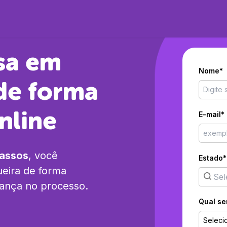
sa em
Nome*
de forma
nline
E-mail*
passos
, você
Estado*
eira
de forma
rança no processo.
Qual se
Seleci