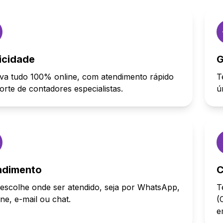
icidade
G
va tudo 100% online, com atendimento rápido
T
orte de contadores especialistas.
ú
ndimento
C
escolhe onde ser atendido, seja por WhatsApp,
T
one, e-mail ou chat.
(
e