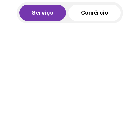
Serviço
Comércio
R$ 562,00
450,00
R$
/mês
20% de desconto