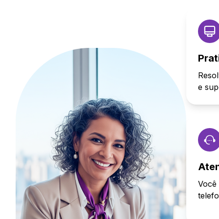
Prat
Resol
e sup
Ate
Você 
telef