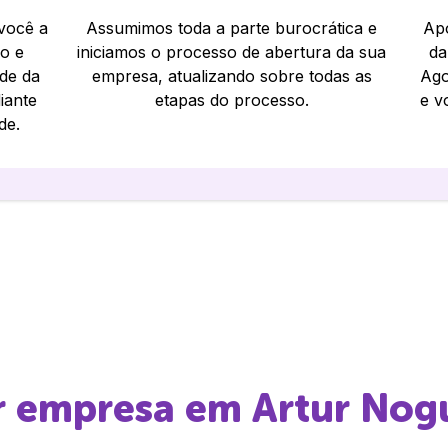
 você a
Assumimos toda a parte burocrática e
Apó
io e
iniciamos o processo de abertura da sua
da
ade da
empresa, atualizando sobre todas as
Ago
iante
etapas do processo.
e v
de.
ir empresa em
Artur Nog