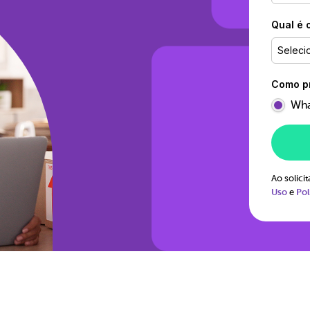
Qual é 
Seleci
Como pr
Wha
Ao solic
Uso
e
Pol