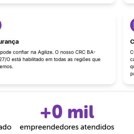
urança
C
pode confiar na Agilize. O nosso CRC BA-
C
7/O está habilitado em todas as regiões que
c
demos.
q
p
+
0
mil
cado
empreendedores atendidos