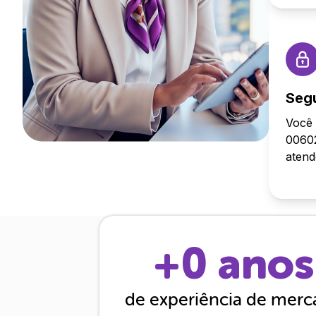
Seg
Você 
00602
aten
+
0
anos
de experiência de mer