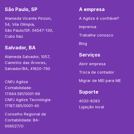
São Paulo, SP
A empresa
Alameda Vicente Pinzon,
A Agilize é confiável?
54, Vila Olímpia,
Imprensa
São Paulo/SP, 04547-130,
Trabalhe conosco
Cubo Itaú
Blog
Salvador, BA
Serviços
Alameda Salvador, 1057,
Caminho das Árvores,
Abrir empresa
Salvador/BA, 41820-790
Troca de contador
Migrar de MEI para ME
CNPJ Agilize
Contabilidade:
Suporte
17.664.581/0001-69
CNPJ Agilize Tecnologia:
4020-8283
17.187.385/0001-40
Ligação local
Conselho Regional de
Contabilidade: BA-
006027/O