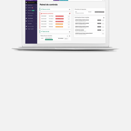
Transparência fiscal
Entenda cada imposto com base no CNAE e no
faturamento da sua empresa.
Conciliação bancária
Categorize suas transações e facilite sua
organização e declaração do IR.