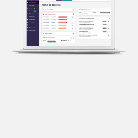
Transparência fiscal
Entenda cada imposto com base no CNAE e no
faturamento da sua empresa.
Conciliação bancária
Categorize suas transações e facilite sua
organização e declaração do IR.