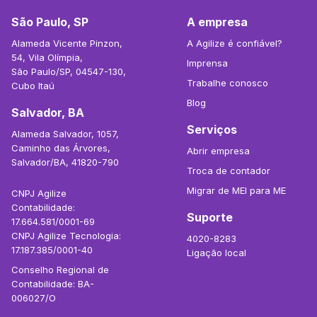
São Paulo, SP
A empresa
Alameda Vicente Pinzon,
A Agilize é confiável?
54, Vila Olímpia,
Imprensa
São Paulo/SP, 04547-130,
Trabalhe conosco
Cubo Itaú
Blog
Salvador, BA
Serviços
Alameda Salvador, 1057,
Caminho das Árvores,
Abrir empresa
Salvador/BA, 41820-790
Troca de contador
Migrar de MEI para ME
CNPJ Agilize
Contabilidade:
Suporte
17.664.581/0001-69
CNPJ Agilize Tecnologia:
4020-8283
17.187.385/0001-40
Ligação local
Conselho Regional de
Contabilidade: BA-
006027/O