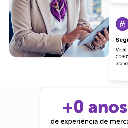
Seg
Você 
00602
aten
+
0
anos
de experiência de mer