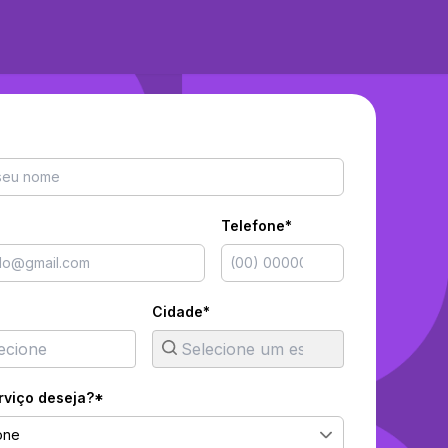
Telefone*
Cidade*
rviço deseja?*
one