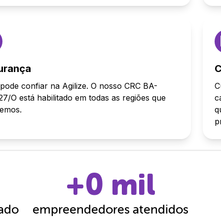
urança
C
pode confiar na Agilize. O nosso CRC BA-
C
7/O está habilitado em todas as regiões que
c
demos.
q
p
+
0
mil
cado
empreendedores atendidos