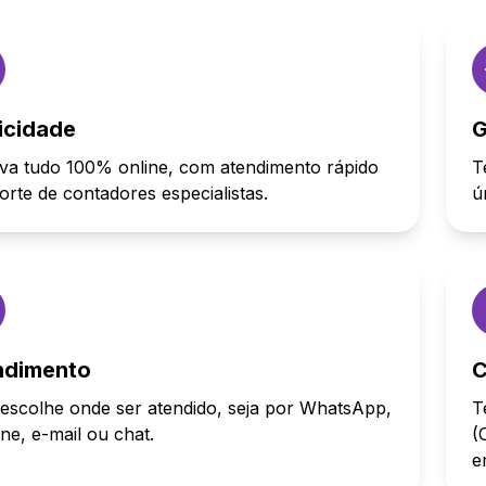
icidade
G
va tudo 100% online, com atendimento rápido
T
orte de contadores especialistas.
ú
ndimento
C
escolhe onde ser atendido, seja por WhatsApp,
T
one, e-mail ou chat.
(
e