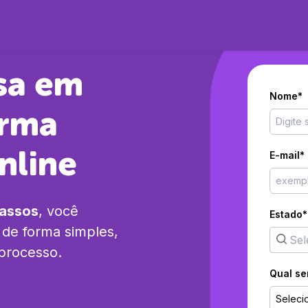
sa em
Nome*
orma
nline
E-mail*
passos
, você
Estado*
de forma simples,
 processo.
Qual se
Seleci