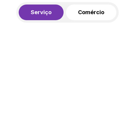
Serviço
Comércio
R$ 562,00
450,00
R$
/mês
20% de desconto