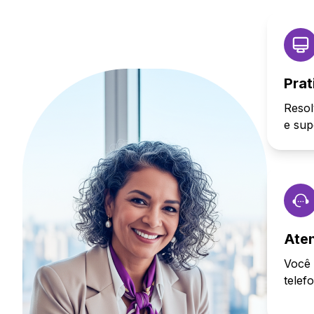
Prat
Resol
e sup
Ate
Você 
telef