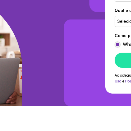
Qual é 
Seleci
Como pr
Wha
Ao solic
Uso
e
Pol