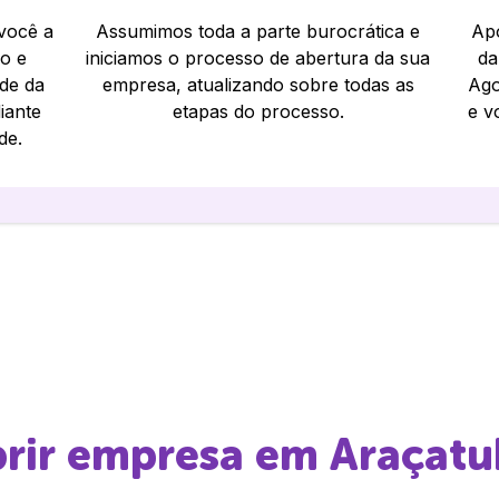
 você a
Assumimos toda a parte burocrática e
Apó
io e
iniciamos o processo de abertura da sua
da
ade da
empresa, atualizando sobre todas as
Ago
iante
etapas do processo.
e v
de.
brir empresa em
Araçatu