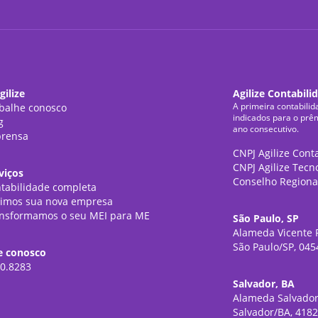
gilize
Agilize Contabili
A primeira contabilid
balhe conosco
indicados para o prê
g
ano consecutivo.
rensa
CNPJ Agilize Cont
CNPJ Agilize Tecn
viços
Conselho Regiona
tabilidade completa
imos sua nova empresa
nsformamos o seu MEI para ME
São Paulo, SP
Alameda Vicente P
São Paulo/SP, 045
e conosco
0.8283
Salvador, BA
Alameda Salvador
Salvador/BA, 418