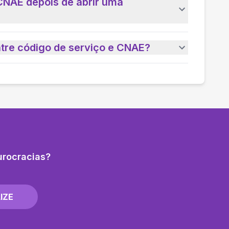
CNAE depois de abrir uma
ntre código de serviço e CNAE?
urocracias?
IZE