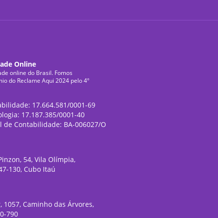
dade Online
ade online do Brasil. Fomos
mio do Reclame Aqui 2024 pelo 4º
abilidade: 17.664.581/0001-69
ologia: 17.187.385/0001-40
l de Contabilidade: BA-006027/O
inzon, 54, Vila Olímpia,
47-130, Cubo Itaú
, 1057, Caminho das Árvores,
20-790