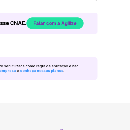
esse CNAE.
Falar com a Agilize
ve ser utilizada como regra de aplicação e não
a empresa
e
conheça nossos planos
.