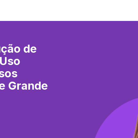
ução de
 Uso
Usos
de Grande