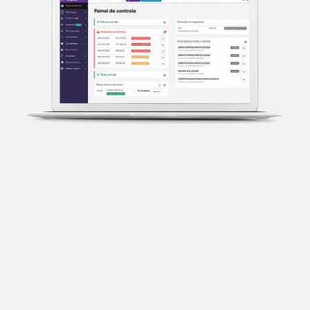
Transparência fiscal
Entenda cada imposto com base no CNAE e no
faturamento da sua empresa.
Conciliação bancária
Categorize suas transações e facilite sua
organização e declaração do IR.