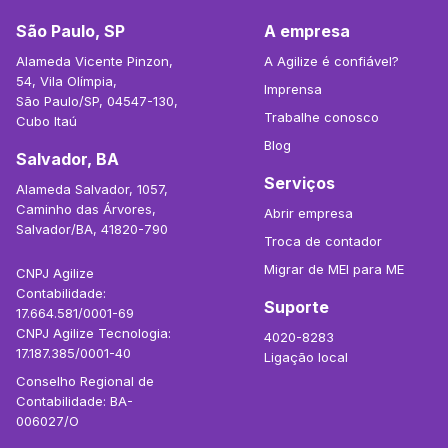
São Paulo, SP
A empresa
Alameda Vicente Pinzon,
A Agilize é confiável?
54, Vila Olímpia,
Imprensa
São Paulo/SP, 04547-130,
Trabalhe conosco
Cubo Itaú
Blog
Salvador, BA
Serviços
Alameda Salvador, 1057,
Caminho das Árvores,
Abrir empresa
Salvador/BA, 41820-790
Troca de contador
Migrar de MEI para ME
CNPJ Agilize
Contabilidade:
Suporte
17.664.581/0001-69
CNPJ Agilize Tecnologia:
4020-8283
17.187.385/0001-40
Ligação local
Conselho Regional de
Contabilidade: BA-
006027/O