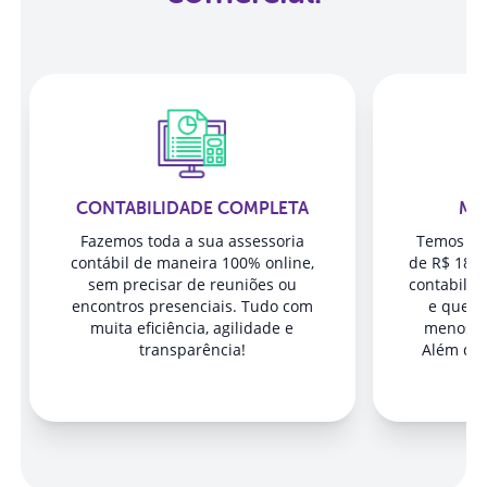
CONTABILIDADE COMPLETA
MU
Fazemos toda a sua assessoria
Temos pla
contábil de maneira 100% online,
de R$ 189
sem precisar de reuniões ou
contabilid
encontros presenciais. Tudo com
e que el
muita eficiência, agilidade e
menos cu
transparência!
Além dis