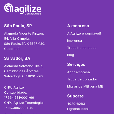
São Paulo, SP
A empresa
Alameda Vicente Pinzon,
A Agilize é confiável?
54, Vila Olímpia,
Imprensa
São Paulo/SP, 04547-130,
Trabalhe conosco
Cubo Itaú
Blog
Salvador, BA
Serviços
Alameda Salvador, 1057,
Caminho das Árvores,
Abrir empresa
Salvador/BA, 41820-790
Troca de contador
Migrar de MEI para ME
CNPJ Agilize
Contabilidade:
Suporte
17.664.581/0001-69
CNPJ Agilize Tecnologia:
4020-8283
17.187.385/0001-40
Ligação local