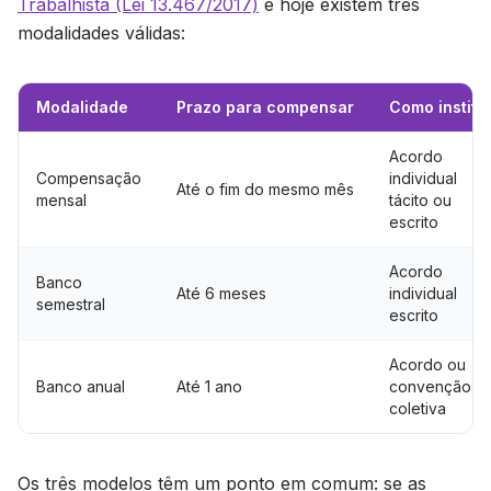
Trabalhista (Lei 13.467/2017)
e hoje existem três
modalidades válidas:
Modalidade
Prazo para compensar
Como institui
Acordo
Compensação
individual
Até o fim do mesmo mês
mensal
tácito ou
escrito
Acordo
Banco
Até 6 meses
individual
semestral
escrito
Acordo ou
Banco anual
Até 1 ano
convenção
coletiva
Os três modelos têm um ponto em comum: se as