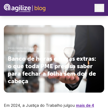
Início
>
Gestão do Dia a Dia
>
Banco de horas e horas extras: o que toda PME prec…
Banco de horas e horas extras:
o que toda PME precisa saber
para fechar a folha sem dor de
cabeça
Em 2024, a Justiça do Trabalho julgou
mais de 4