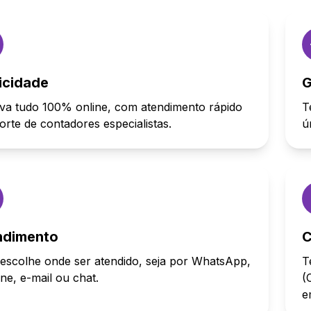
icidade
G
va tudo 100% online, com atendimento rápido
T
orte de contadores especialistas.
ú
ndimento
C
escolhe onde ser atendido, seja por WhatsApp,
T
one, e-mail ou chat.
(
e