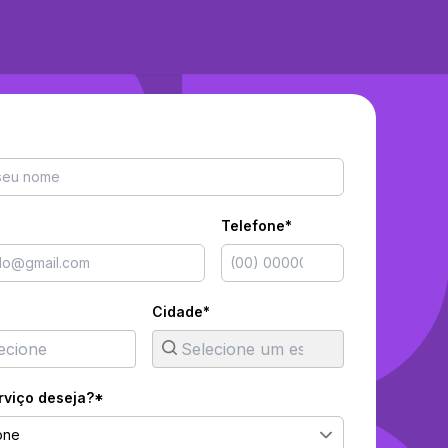
Telefone*
Cidade*
rviço deseja?*
one