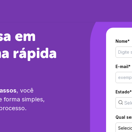
sa em
Nome*
a rápida
E-mail*
passos
, você
Estado*
 forma simples,
 processo.
Qual se
Seleci