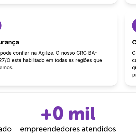
urança
C
pode confiar na Agilize. O nosso CRC BA-
C
7/O está habilitado em todas as regiões que
c
demos.
q
p
+
0
mil
cado
empreendedores atendidos