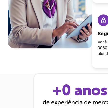
Seg
Você 
00602
aten
+
0
anos
de experiência de mer