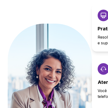
Prat
Resol
e sup
Ate
Você 
telef