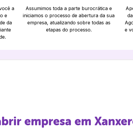
 você a
Assumimos toda a parte burocrática e
Apó
io e
iniciamos o processo de abertura da sua
da
ade da
empresa, atualizando sobre todas as
Ago
iante
etapas do processo.
e v
de.
 abrir empresa em
Xanxer