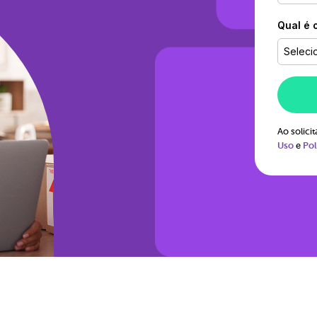
Qual é 
Seleci
Ao solic
Uso
e
Pol