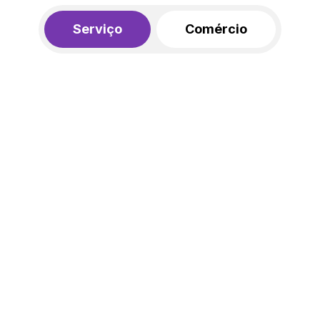
Serviço
Comércio
R$ 562,00
450,00
R$
/mês
20% de desconto