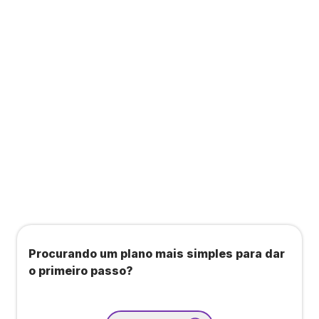
a consultas, academias e estúdios com WellHub
e Starbem.
Todos os benefícios do plano Unique, mais:
Agendamento de contas ou emissão de notas
fiscais: Até 100 operações por mês
Importação até 800 notas fiscais
Importação de extrato bancário: Até 3 contas
Procurando um plano mais simples para dar
o primeiro passo?