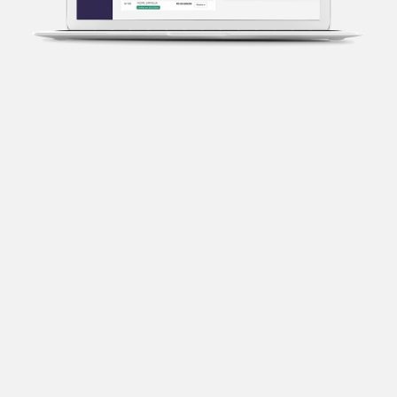
Transparência fiscal
Entenda cada imposto com base no CNAE e no
faturamento da sua empresa.
Conciliação bancária
Categorize suas transações e facilite sua
organização e declaração do IR.
Previsão de impostos
Saiba com antecedência quanto vai pagar para se
planejar melhor.
Notas fiscais