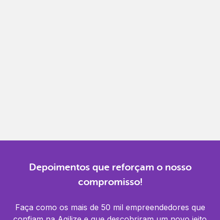
Emita, importe e cancele notas fiscais de maneira
mais prática.
Gestão completa
Controle financeiro, contábil e de RH em um só
lugar.
Notificações
Receba alertas para não perder prazos e manter
tudo em dia.
Depoimentos que reforçam o nosso
compromisso!
Faça como os mais de 50 mil empreendedores que
confiam na Agilize e que descobriram um novo jeito