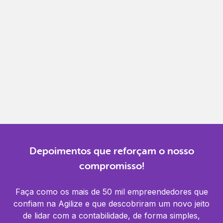
Gestão completa
Controle financeiro, contábil e de RH em um só
lugar.
Notificações
Receba alertas para não perder prazos e manter
tudo em dia.
Depoimentos que reforçam o nosso
compromisso!
Faça como os mais de 50 mil empreendedores que
confiam na Agilize e que descobriram um novo jeito
de lidar com a contabilidade, de forma simples,