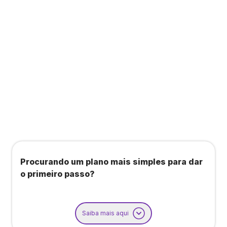
Todos os benefícios do plano Unique, mais:
Agendamento de contas ou emissão de notas
fiscais: Até 100 operações por mês
Importação até 800 notas fiscais
Importação de extrato bancário: Até 3 contas
Procurando um plano mais simples para dar
o primeiro passo?
Saiba mais aqui