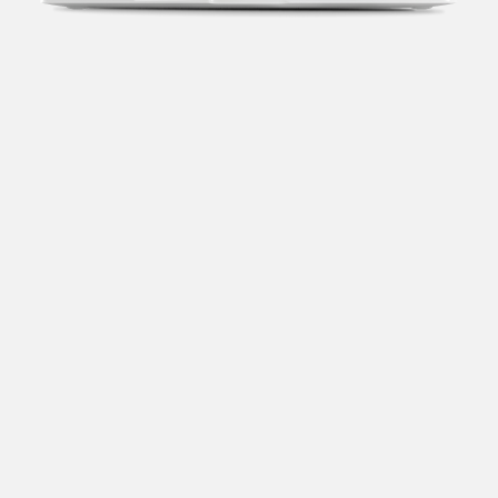
Transparência fiscal
Entenda cada imposto com base no CNAE e no
faturamento da sua empresa.
Conciliação bancária
Categorize suas transações e facilite sua
organização e declaração do IR.
Previsão de impostos
Saiba com antecedência quanto vai pagar para se
planejar melhor.
Notas fiscais
Emita, importe e cancele notas fiscais de maneira
mais prática.