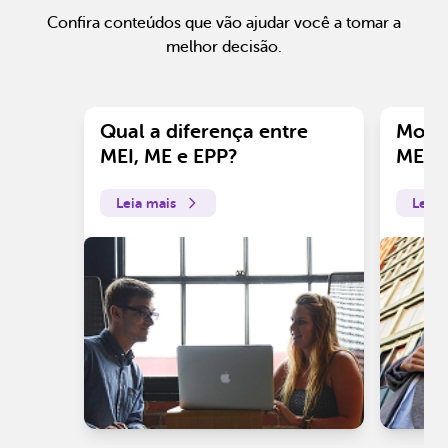
Confira conteúdos que vão ajudar você a tomar a
melhor decisão.
Qual a diferença entre
Motiv
MEI, ME e EPP?
ME?
Leia mais
Leia 