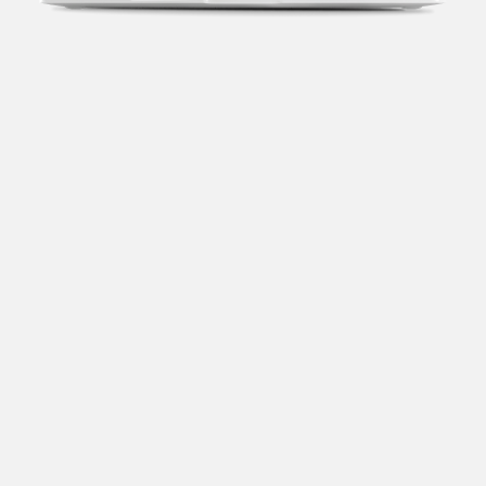
Transparência fiscal
Entenda cada imposto com base no CNAE e no
faturamento da sua empresa.
Conciliação bancária
Categorize suas transações e facilite sua
organização e declaração do IR.
Previsão de impostos
Saiba com antecedência quanto vai pagar para se
planejar melhor.
Notas fiscais
Emita, importe e cancele notas fiscais de maneira
mais prática.