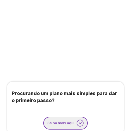
Todos os benefícios do plano Unique, mais:
Agendamento de contas ou emissão de notas
fiscais: Até 100 operações por mês
Importação até 800 notas fiscais
Importação de extrato bancário: Até 3 contas
Procurando um plano mais simples para dar
o primeiro passo?
Saiba mais aqui