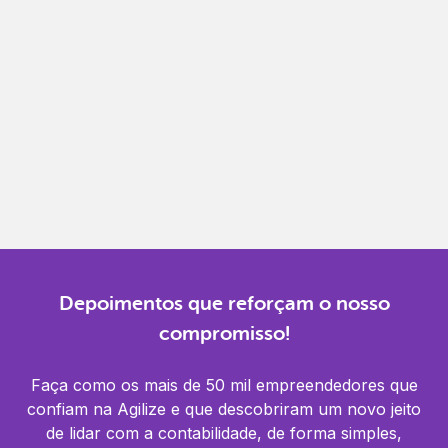
Gestão completa
Controle financeiro, contábil e de RH em um só
lugar.
Notificações
Receba alertas para não perder prazos e manter
tudo em dia.
Depoimentos que reforçam o nosso
compromisso!
Faça como os mais de 50 mil empreendedores que
confiam na Agilize e que descobriram um novo jeito
de lidar com a contabilidade, de forma simples,