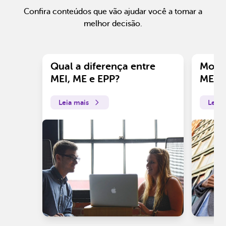
Confira conteúdos que vão ajudar você a tomar a
melhor decisão.
Qual a diferença entre
Motiv
MEI, ME e EPP?
ME?
Leia mais
Leia 